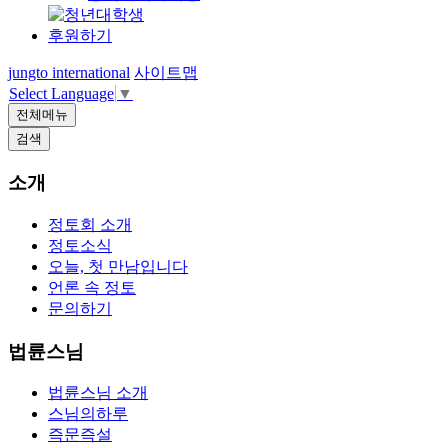
후원하기
jungto international
사이트맵
Select Language
▼
전체메뉴
검색
소개
정토회 소개
정토소식
오늘, 첫 만남입니다
언론 속 정토
문의하기
법륜스님
법륜스님 소개
스님의하루
즉문즉설