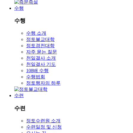
수행
수행
수행 소개
정토불교대학
정토경전대학
자주 묻는 질문
천일결사 소개
천일결사 기도
108배 수행
수행법회
정토행자의 하루
수련
수련
정토수련원 소개
수련일정 및 신청