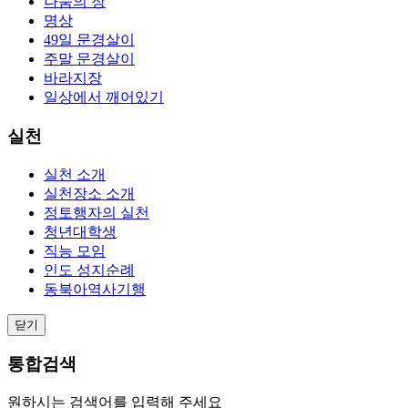
나눔의 장
명상
49일 문경살이
주말 문경살이
바라지장
일상에서 깨어있기
실천
실천 소개
실천장소 소개
정토행자의 실천
청년대학생
직능 모임
인도 성지순례
동북아역사기행
닫기
통합검색
원하시는 검색어를 입력해 주세요