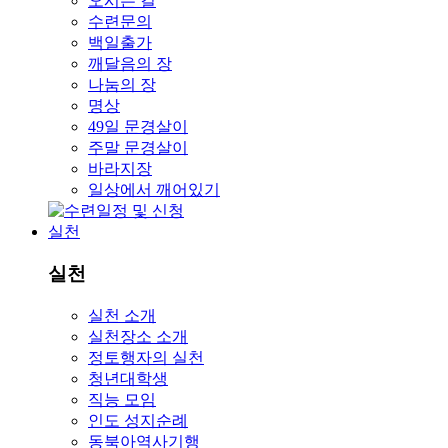
오시는 길
수련문의
백일출가
깨달음의 장
나눔의 장
명상
49일 문경살이
주말 문경살이
바라지장
일상에서 깨어있기
실천
실천
실천 소개
실천장소 소개
정토행자의 실천
청년대학생
직능 모임
인도 성지순례
동북아역사기행