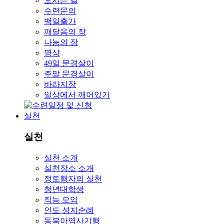
오시는 길
수련문의
백일출가
깨달음의 장
나눔의 장
명상
49일 문경살이
주말 문경살이
바라지장
일상에서 깨어있기
실천
실천
실천 소개
실천장소 소개
정토행자의 실천
청년대학생
직능 모임
인도 성지순례
동북아역사기행