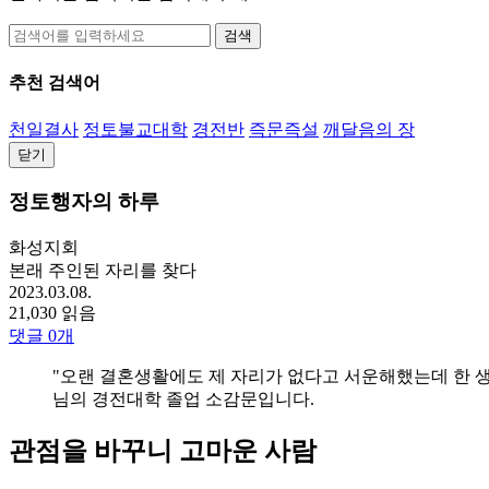
검색
추천 검색어
천일결사
정토불교대학
경전반
즉문즉설
깨달음의 장
닫기
정토행자의 하루
화성지회
본래 주인된 자리를 찾다
2023.03.08.
21,030 읽음
댓글
0
개
"오랜 결혼생활에도 제 자리가 없다고 서운해했는데 한 생
님의 경전대학 졸업 소감문입니다.
관점을 바꾸니 고마운 사람