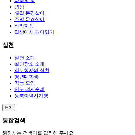
나눔의 장
명상
49일 문경살이
주말 문경살이
바라지장
일상에서 깨어있기
실천
실천 소개
실천장소 소개
정토행자의 실천
청년대학생
직능 모임
인도 성지순례
동북아역사기행
닫기
통합검색
원하시는 검색어를 입력해 주세요