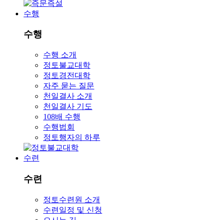
수행
수행
수행 소개
정토불교대학
정토경전대학
자주 묻는 질문
천일결사 소개
천일결사 기도
108배 수행
수행법회
정토행자의 하루
수련
수련
정토수련원 소개
수련일정 및 신청