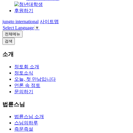
후원하기
jungto international
사이트맵
Select Language
▼
전체메뉴
검색
소개
정토회 소개
정토소식
오늘, 첫 만남입니다
언론 속 정토
문의하기
법륜스님
법륜스님 소개
스님의하루
즉문즉설