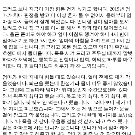
그러고 보니 지금이 가장 힘든 건가 싶기도 합니다. 2019년 엄
마가 치매 판정을 받고 더 이상 혼자 둘 수 없어서 올해부터 엄
마랑 다시 둘이서 살게 되었습니다. 언니랑 같이 엄마를 모셔
보려고 언니 집 근처로 이사를 해서 직장과 많이 멀어졌습니
다. 출근 준비도 해야 하고 엄마 아침도 챙겨야 하니 4시 반에
일어나 기도 하고 5시 반에 엄마의 아침을 차려 드리고 6시 반
에 집을 나섭니다. 퇴근하고 30분 정도 있으면 엄마가 주간보
호센터에서 돌아옵니다. 목욕 시켜 드리고 주무실 때까지 말벗
하다가 저녁에는 행복학교 진행이나 법회, 회의로 하루를 마무
리합니다. 힘들다기보다 하루가 꽉 찬 느낌입니다.
엄마와 함께 지내며 힘들 때도 있습니다. 얼마 전에도 제가 막
울었습니다. 퇴근을 했는데 환절기라 몸이 너무 좋지 않았습니
다. 그런데 그날따라 엄마가 뭐 때문인지 주간보호센터 갔다
와서 뭐든지 싫다고 했습니다. 옷도 벗기 싫다, 씻기 싫다, 뭐
하기 싫다, 뭐 줘도 안 먹는다고 했습니다. 그러다보니 제가 너
무 지치고 피곤했습니다. 그래서 저는 제 방으로 들어가 문을
걸어 잠그고 막 울었습니다. 그리고 언니한테 메시지를 보냈습
니다. ‘나 죽을 것 같아. 우울증 걸릴 것 같아.’라고 호소 했더니
같은 아파트에 사는 언니가 왔습니다. 언니가 와서 엄마 케어
를 하고 말벗도 해주고 합니다. 엄마가 짜증 낼 것 같으면 언니