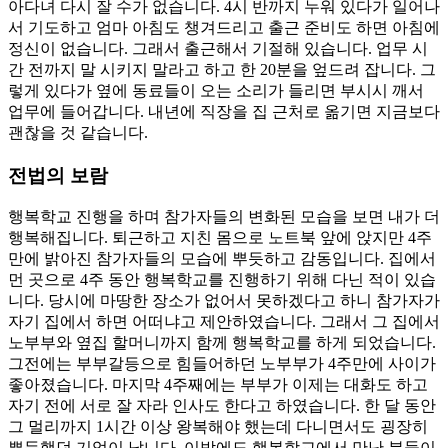
아다녀 다시 잘 수가 없습니다. 4시 반까지 누워 있다가 일어나
서 기도하고 엄마 아침도 챙겨드리고 출근 준비도 하면 아침에
정신이 없습니다. 그래서 출근해서 기절해 있습니다. 업무 시
간 전까지 말 시키지 말라고 하고 한 20분을 엎드려 잡니다. 그
렇게 있다가 옆에 동료들이 오는 소리가 들리면 부시시 깨서
업무에 들어갑니다. 내년에 직장을 집 근처로 옮기면 지금보다
괜찮을 것 같습니다.
전법의 보람
행복학교 진행을 하며 참가자들의 변화된 모습을 보면 내가 더
행복해집니다. 퇴근하고 지친 몸으로 노트북 앞에 앉지만 4주
만에 밝아진 참가자들의 모습에 뿌듯하고 감동입니다. 집에서
먼 곳으로 4주 동안 행복학교를 진행하기 위해 다닌 적이 있습
니다. 당시에 마땅한 장소가 없어서 못하겠다고 하니 참가자가
자기 집에서 하면 어떠냐고 제안하였습니다. 그래서 그 집에서
노부부와 옆집 할머니까지 함께 행복학교를 하게 되었습니다.
그전에는 부부갈등으로 힘들어하던 노부부가 4주만에 사이가
좋아졌습니다. 마지막 4주째에는 부부가 이제는 대화도 하고
자기 전에 서로 잘 자라 인사도 한다고 하였습니다. 한 달 동안
그 멀리까지 1시간 이상 왕복해야 했는데 다니면서도 굉장히
뿌듯했던 기억이 납니다. 이밖에도 행복학교에서 만난 분들이