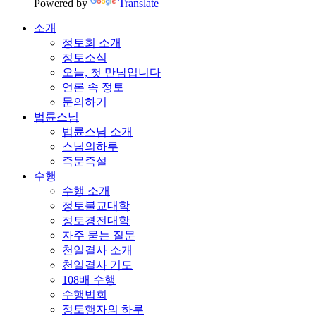
Powered by
Translate
소개
정토회 소개
정토소식
오늘, 첫 만남입니다
언론 속 정토
문의하기
법륜스님
법륜스님 소개
스님의하루
즉문즉설
수행
수행 소개
정토불교대학
정토경전대학
자주 묻는 질문
천일결사 소개
천일결사 기도
108배 수행
수행법회
정토행자의 하루