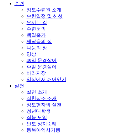
수련
정토수련원 소개
수련일정 및 신청
오시는 길
수련문의
백일출가
깨달음의 장
나눔의 장
명상
49일 문경살이
주말 문경살이
바라지장
일상에서 깨어있기
실천
실천 소개
실천장소 소개
정토행자의 실천
청년대학생
직능 모임
인도 성지순례
동북아역사기행