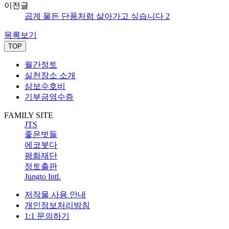
이전글
곱게 물든 단풍처럼 살아가고 싶습니다 2
목록보기
TOP
월간정토
실천장소 소개
삼보수호비
기부금영수증
FAMILY SITE
JTS
좋은벗들
에코붓다
평화재단
정토출판
Jungto Intl.
저작물 사용 안내
개인정보처리방침
1:1 문의하기