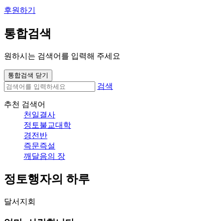
후원하기
통합검색
원하시는 검색어를 입력해 주세요
통합검색 닫기
검색
추천 검색어
천일결사
정토불교대학
경전반
즉문즉설
깨달음의 장
정토행자의 하루
달서지회