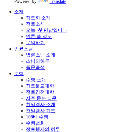
Powered by
Translate
소개
정토회 소개
정토소식
오늘, 첫 만남입니다
언론 속 정토
문의하기
법륜스님
법륜스님 소개
스님의하루
즉문즉설
수행
수행 소개
정토불교대학
정토경전대학
자주 묻는 질문
천일결사 소개
천일결사 기도
108배 수행
수행법회
정토행자의 하루