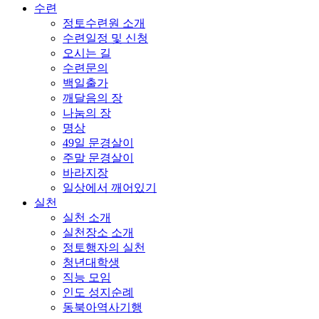
수련
정토수련원 소개
수련일정 및 신청
오시는 길
수련문의
백일출가
깨달음의 장
나눔의 장
명상
49일 문경살이
주말 문경살이
바라지장
일상에서 깨어있기
실천
실천 소개
실천장소 소개
정토행자의 실천
청년대학생
직능 모임
인도 성지순례
동북아역사기행