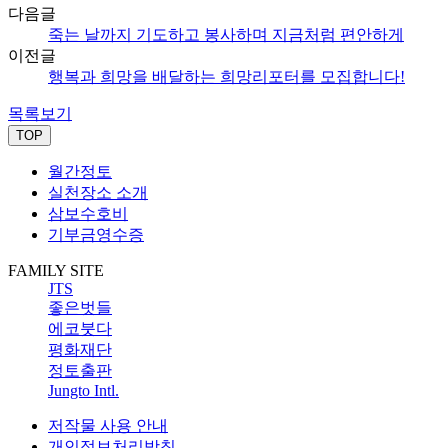
다음글
죽는 날까지 기도하고 봉사하며 지금처럼 편안하게
이전글
행복과 희망을 배달하는 희망리포터를 모집합니다!
목록보기
TOP
월간정토
실천장소 소개
삼보수호비
기부금영수증
FAMILY SITE
JTS
좋은벗들
에코붓다
평화재단
정토출판
Jungto Intl.
저작물 사용 안내
개인정보처리방침