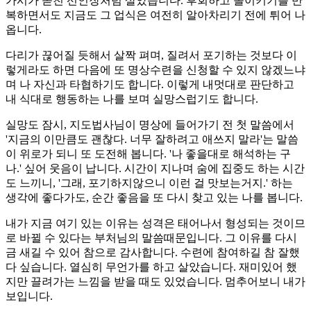
가시가 돋친 선인장처럼 살았습니다. 후회하고 돌이키기를 반
복하면서도 지금도 그 업식은 여전히 알아차리기 전에 튀어 나
옵니다.
다리가 끊어질 듯해서 살짝 펴며, 질려서 포기하는 것보다 이
렇게라도 하면 다음에 또 명상수련을 신청할 수 있지 않겠느냐
며 나 자신과 타협하기도 합니다. 이렇게 내멋대로 판단하고
내 식대로 행동하는 나를 보며 실망스럽기도 합니다.
실망도 잠시, 지도법사님이 명상에 들어가기 전 첫 말씀에서
'지금의 이만큼도 괜찮다. 너무 잘하려고 애쓰지 말라'는 말씀
이 위로가 되니 또 도전해 봅니다. '나 좋을대로 해석하는 구
나.' 싶어 웃음이 납니다. 시간이 지나며 숨에 집중도 하는 시간
도 느끼니, '그래, 포기하지않으니 이런 걸 맛보는거지.' 하는
생각에 좋다가도, 순간 좋음을 또 다시 찾고 있는 나를 봅니다.
내가 지금 여기 있는 이유는 성격은 태어나서 형성되는 것이므
로 바뀔 수 있다는 부처님의 말씀때문입니다. 그 이유를 다시
금 새길 수 있어 참으로 감사합니다. 수련에 참여하길 참 잘했
다 싶습니다. 열심히 무언가를 하고 살았습니다. 재미있어 했
지만 끌려가는 느낌을 받을 때도 있었습니다. 멈추어보니 내가
보입니다.