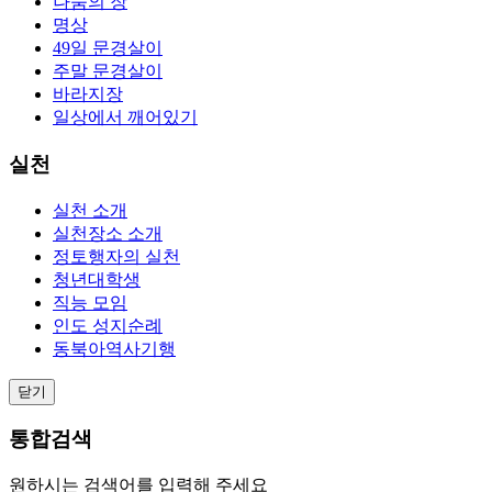
나눔의 장
명상
49일 문경살이
주말 문경살이
바라지장
일상에서 깨어있기
실천
실천 소개
실천장소 소개
정토행자의 실천
청년대학생
직능 모임
인도 성지순례
동북아역사기행
닫기
통합검색
원하시는 검색어를 입력해 주세요