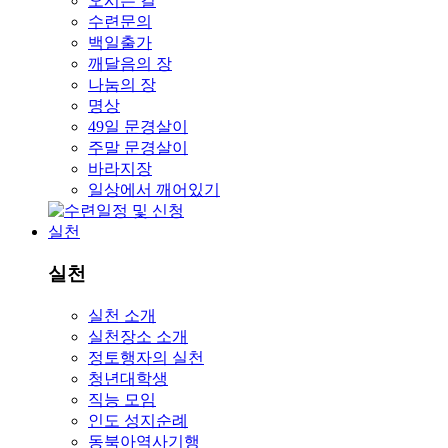
오시는 길
수련문의
백일출가
깨달음의 장
나눔의 장
명상
49일 문경살이
주말 문경살이
바라지장
일상에서 깨어있기
실천
실천
실천 소개
실천장소 소개
정토행자의 실천
청년대학생
직능 모임
인도 성지순례
동북아역사기행