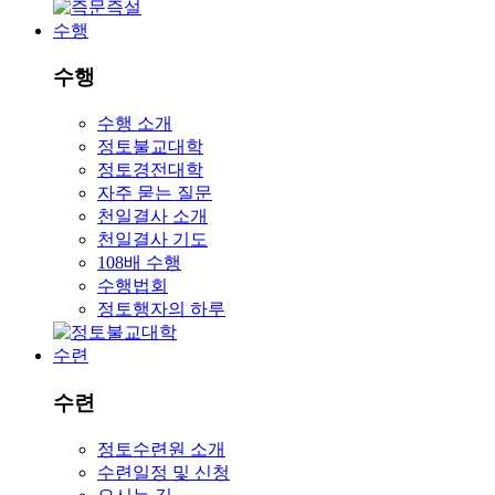
수행
수행
수행 소개
정토불교대학
정토경전대학
자주 묻는 질문
천일결사 소개
천일결사 기도
108배 수행
수행법회
정토행자의 하루
수련
수련
정토수련원 소개
수련일정 및 신청