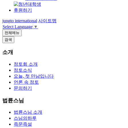
후원하기
jungto international
사이트맵
Select Language
▼
전체메뉴
검색
소개
정토회 소개
정토소식
오늘, 첫 만남입니다
언론 속 정토
문의하기
법륜스님
법륜스님 소개
스님의하루
즉문즉설