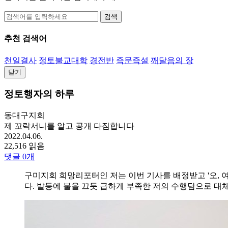
검색
추천 검색어
천일결사
정토불교대학
경전반
즉문즉설
깨달음의 장
닫기
정토행자의 하루
동대구지회
제 꼬락서니를 알고 공개 다짐합니다
2022.04.06.
22,516 읽음
댓글
0
개
구미지회 희망리포터인 저는 이번 기사를 배정받고 '오, 
다. 발등에 불을 끄듯 급하게 부족한 저의 수행담으로 대