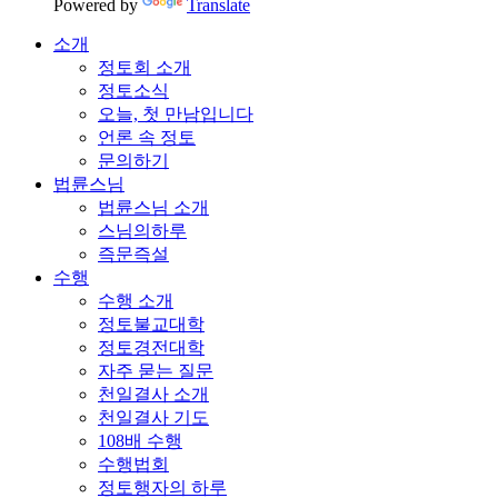
Powered by
Translate
소개
정토회 소개
정토소식
오늘, 첫 만남입니다
언론 속 정토
문의하기
법륜스님
법륜스님 소개
스님의하루
즉문즉설
수행
수행 소개
정토불교대학
정토경전대학
자주 묻는 질문
천일결사 소개
천일결사 기도
108배 수행
수행법회
정토행자의 하루