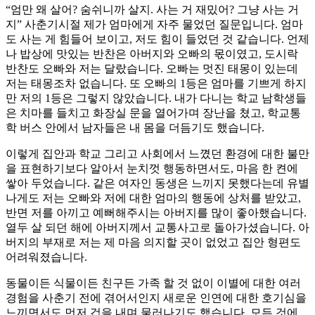
“엄만 왜 살어? 숨쉬니까 살지. 사는 거 재밌어? 그냥 사는 거
지” 사춘기시절 제가 엄마에게 자주 물었던 질문입니다. 엄마
도 사는 게 힘들어 보이고, 저도 힘이 들었던 것 같습니다. 언제
나 밥상에 맛있는 반찬은 아버지와 오빠의 몫이였고, 도시락
반찬도 오빠와 저는 달랐습니다. 오빠는 멋진 태몽이 있는데
저는 태몽조차 없습니다. 또 오빠의 1등은 엄마를 기쁘게 하지
만 저의 1등은 그렇지 않았습니다. 내가 다니는 학교 남학생들
은 치마를 들치고 화장실 문을 열어가며 장난을 쳤고, 학교통
학 버스 안에서 남자들은 내 몸을 더듬기도 했습니다.
이렇게 집안과 학교 그리고 사회에서 느꼈던 환경에 대한 불만
을 표현하기보다 알아서 눈치껏 행동하면서도, 마음 한 켠에
쌓아 두었습니다. 같은 여자인 동생은 느끼지 못했다는데 유별
나게도 저는 오빠와 저에 대한 엄마의 행동에 상처를 받았고,
반면 저를 아끼고 예뻐해주시는 아버지를 많이 좋아했습니다.
열두 살 되던 해에 아버지께서 교통사고로 돌아가셨습니다. 아
버지의 부재로 저는 제 마음 의지할 곳이 없었고 집안 형편도
어려워졌습니다.
동물이든 식물이든 친구든 가족 할 것 없이 이별에 대한 여러
경험을 사춘기 전에 겪어서인지 새로운 인연에 대한 호기심을
느끼면서도 먼저 겁을 내며 물러나기도 했습니다. 모든 것에