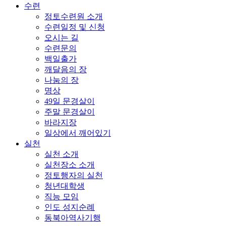
수련
정토수련원 소개
수련일정 및 신청
오시는 길
수련문의
백일출가
깨달음의 장
나눔의 장
명상
49일 문경살이
주말 문경살이
바라지장
일상에서 깨어있기
실천
실천 소개
실천장소 소개
정토행자의 실천
청년대학생
직능 모임
인도 성지순례
동북아역사기행