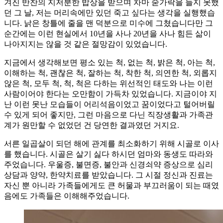
겨진 반찬의 지저분한 밥상을 받으며 차마 숟가락을 들지 못했
던 그 날, 저는 머리속에만 있던 죽고 싶다는 생각을 실행했습
니다. 낡은 창틀에 줄을 맨 덕분으로 미수에 그쳤습니다만 그
순간에는 이런 현실에서 10년을 사나 20년을 사나 힘든 삶이
나아지지는 않을 것 같은 절망감이 있었습니다.
지금에서 생각해보면 평소 있는 척, 없는 척, 밝은 척, 아는 척,
이해하는 척, 괜찮은 척, 잘하는 척, 착한 척, 의연한 척, 외롭지
않은 척, 모두 척, 척, 척은 다하는 위선적인 태도와 나는 이런
사람이어야 한다는 오만함이 가득차 있었습니다. 지금이야 지
난 이런 못난 모습들이 어리석음이었고 꿈이었다고 털어버릴
수 있게 되어 좋지만, 그런 마음으로 다닌 직장생활과 가족관
계가 원만할 수 없었던 건 당연한 결과였던 거지요.
서른 일곱살이 되던 해에 관계를 최소화하기 위해 시골로 이사
를 했습니다. 시골은 살기 싫다 하시던 엄마와 동생도 따라와
주었습니다. 우울증, 불면증, 불안과 신경쇠약 증상으로 심리
상담과 양약, 한약치료를 받았습니다. 그 시절 정신과 진료는
자신 뿐 아니라 가족들에게도 큰 허물과 부끄러움이 되는 때였
음에도 가족들은 이해해주었습니다.