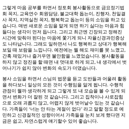
그렇게 마음 공부를 하면서 정토회 봉사활동으로 금요정기법
회 꼭지, 교육연수 회원담당, 불교대학 돕는이, 진행자, 천일결
사 꼭지, 지역실천 꼭지, 행복학교 돕는이 등의 소임을 하고 있
습니다. 매번 새로운 소임을 맡게 되면 하기 싫다는 마음과 힘
들다는 생각이 먼저 듭니다. 그리고 최근엔 긴장되고 정해진
시간에 맞춰야 된다는 마음에 쫓기게 되니 자율신경과민증상
도 나타납니다. 그래도 일하면서 나도 행복하고 상대가 행복해
보일 때 보람을 느낍니다. 예전에는 뭘 해도 재미를 못 느꼈고,
간혹 재밌거나 즐거우면 불안함을 느꼈었습니다. 봉사활동을
하지 않고 정진을 할 때면 내 멋대로 하게 되고, 내 생각에서 벗
어나기가 쉽지 않아 변화의 속도가 더뎠습니다.
봉사 소임을 하면서 스님의 법문을 듣고 도반들과 어울려 활동
을 하다보니 일상의 모든 것이 수행임을 알게 됩니다. 수행적
관점이 뭘까 생각하게 되고 그렇게 또 내 모습을 볼 수 있게 되
면서 변화가 더 잘된 것 같습니다. 그리고 집착이나 사로잡힘
으로 오래 괴롭지 않고, 어렵지 않게 벗어날수 있는 것 같습니
다. 가족들이 ‘너는 안 타는 계절이 없다’ 라고 말할 정도로 예
민하고 신경질적인 성향이어서 가족들을 눈치 보게 했다면 지
금은 쉽고, 자연스럽게 얘기할수 있어 좋습니다.