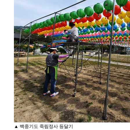
▲ 백중기도 죽림정사 등달기