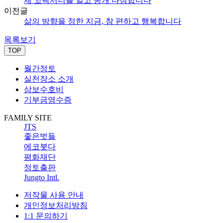
제 꼬락서니를 알고 공개 다짐합니다
이전글
삶의 방향을 정한 지금, 참 편하고 행복합니다
목록보기
TOP
월간정토
실천장소 소개
삼보수호비
기부금영수증
FAMILY SITE
JTS
좋은벗들
에코붓다
평화재단
정토출판
Jungto Intl.
저작물 사용 안내
개인정보처리방침
1:1 문의하기