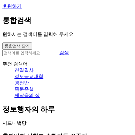
후원하기
통합검색
원하시는 검색어를 입력해 주세요
통합검색 닫기
검색
추천 검색어
천일결사
정토불교대학
경전반
즉문즉설
깨달음의 장
정토행자의 하루
시드니법당