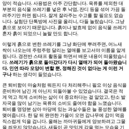
양이 적습니다. 사용법은 아주 간단합니다. 육류를 제외한 대
부분의 음식물 쓰레기를 넣은 후 낙엽, 잔디 등을 섞어 가끔 돌
려주기만 하면 됩니다. 잘게 잘라주는 수고를 할 필요도 없습
니다. 실험단 단톡방에 사진을 올리니, 다들 놀랐습니다. 그냥
흙으로 보이기 때문입니다. 흙이나 발효제 없이 음식물 쓰레기
혼자 흙이 되었으니 놀랄 만도 합니다.
이렇게 흙으로 변한 쓰레기를 그냥 화단에 뿌려주면, 어느새
싹이 나오는데 주렁주렁 달리는 열매를 보고서야 이름을 알게
됩니다. 경전반 스태프 활동을 하면서 배운 내용이 떠올랐습니
다.
쓰레기가 흙으로 돌아갔다가 다시 열매가 되어 돌아왔습니
다. 인연 따라 모양이 변할 뿐, 정해진 것이 없다는 게 이런 거
구나
하는 생각이 들었습니다.
큰 퇴비함이 마술처럼 뭐든지 다 처리해주니 필요 이상 음식을
준비하여 남긴 게 아닌지 되돌아볼 수 있었습니다. 결국은 적
게 먹고 적게 소비하는 삶이 더 중요하다는 걸 알았고, 탄소 발
자국을 많이 남기는 육류의 소비도 줄여야 함을 느꼈습니다.
퇴비를 영양분 삼아 마당에 있는 과실수들은 늘 풍성한 열매를
맺어줍니다. 한 달 뒤 완연한 가을이 오면 감나무에 감이 먹음
직스럽게 익을 겁니다. 올해는 까마귀들에게 양보하려고 그물
을 씌우지 않았습니다. 새들이 곧 맛있게 감을 먹는 모습을 기