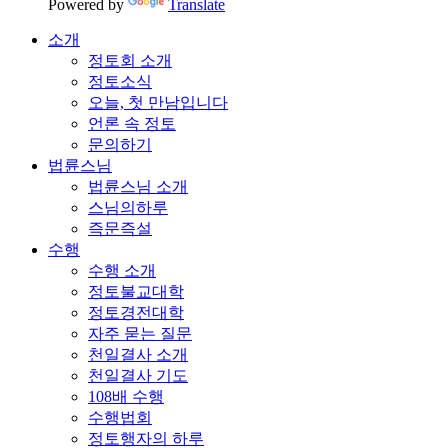
Powered by
Translate
소개
정토회 소개
정토소식
오늘, 첫 만남입니다
언론 속 정토
문의하기
법륜스님
법륜스님 소개
스님의하루
즉문즉설
수행
수행 소개
정토불교대학
정토경전대학
자주 묻는 질문
천일결사 소개
천일결사 기도
108배 수행
수행법회
정토행자의 하루