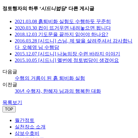
정토행자의 하루 ‘
시드니법당
’ 다른 게시글
2021.03.08 흙퇴비화 실험도 수행하듯 꾸준히
2020.03.30 컵이 뜨거우면 내려놓으면 됩니다
2018.12.03 기도문을 끝까지 읽어야 하나요?
2016.03.28 [시드니] 스님, 제 딸을 살려주셔서 감사합니
다_오혜영 님 수행담
2015.12.07 [시드니] 나눔의장 수련 바라지 이야기
2015.10.05 [시드니] 멜번에 정토법당이 생겼어요
다음글
수행의 거름이 된 흙 퇴비화 실험
이전글
30년 수행자, 한혜자 님과의 행복한 대화
목록보기
TOP
월간정토
실천장소 소개
삼보수호비