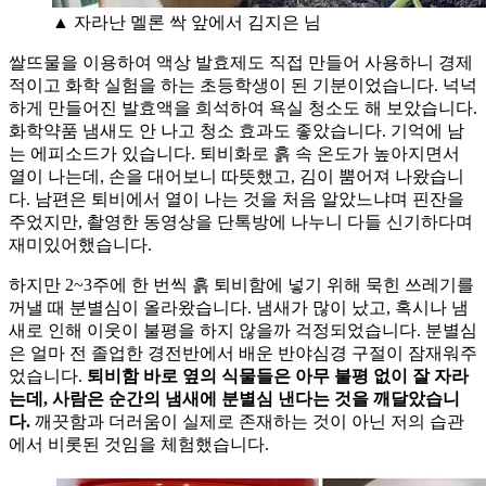
▲ 자라난 멜론 싹 앞에서 김지은 님
쌀뜨물을 이용하여 액상 발효제도 직접 만들어 사용하니 경제
적이고 화학 실험을 하는 초등학생이 된 기분이었습니다. 넉넉
하게 만들어진 발효액을 희석하여 욕실 청소도 해 보았습니다.
화학약품 냄새도 안 나고 청소 효과도 좋았습니다. 기억에 남
는 에피소드가 있습니다. 퇴비화로 흙 속 온도가 높아지면서
열이 나는데, 손을 대어보니 따뜻했고, 김이 뿜어져 나왔습니
다. 남편은 퇴비에서 열이 나는 것을 처음 알았느냐며 핀잔을
주었지만, 촬영한 동영상을 단톡방에 나누니 다들 신기하다며
재미있어했습니다.
하지만 2~3주에 한 번씩 흙 퇴비함에 넣기 위해 묵힌 쓰레기를
꺼낼 때 분별심이 올라왔습니다. 냄새가 많이 났고, 혹시나 냄
새로 인해 이웃이 불평을 하지 않을까 걱정되었습니다. 분별심
은 얼마 전 졸업한 경전반에서 배운 반야심경 구절이 잠재워주
었습니다.
퇴비함 바로 옆의 식물들은 아무 불평 없이 잘 자라
는데, 사람은 순간의 냄새에 분별심 낸다는 것을 깨달았습니
다.
깨끗함과 더러움이 실제로 존재하는 것이 아닌 저의 습관
에서 비롯된 것임을 체험했습니다.