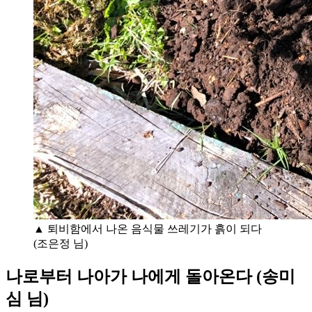
▲ 퇴비함에서 나온 음식물 쓰레기가 흙이 되다
(조은정 님)
나로부터 나아가 나에게 돌아온다 (송미
심 님)