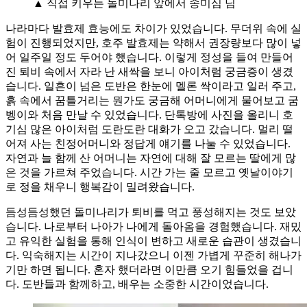
▲ 직접 키우는 돌미나리 앞에서 송미심 님
나라마다 발효제 효능에도 차이가 있었습니다. 무더위 속에 실
험이 진행되었지만, 호주 발효제는 약해서 권장량보다 많이 넣
어 일주일 정도 두어야 했습니다. 이렇게 정성을 들여 만들어
진 퇴비 속에서 자라 난 새싹을 보니 아이처럼 궁금증이 생겼
습니다. 일흔이 넘은 도반은 한눈에 멜론 싹이라고 일러 주고,
흙 속에서 꿈틀거리는 뭔가도 궁금해 어머니에게 물어보고 굼
벵이와 처음 만날 수 있었습니다. 단톡방에 사진을 올리니 호
기심 많은 아이처럼 도란도란 대화가 오고 갔습니다. 멀리 떨
어져 사는 친정어머니와 정답게 얘기를 나눌 수 있었습니다.
자연과 늘 함께 산 어머니는 자연에 대해 잘 모르는 딸에게 많
은 것을 가르쳐 주었습니다. 시간 가는 줄 모르고 옛날이야기
로 정을 채우니 행복감이 밀려왔습니다.
듬성듬성했던 돌미나리가 퇴비를 먹고 풍성해지는 것도 보았
습니다. 나로부터 나아가 나에게 돌아옴을 경험했습니다. 재밌
고 유익한 실험을 통해 인식이 변하고 새로운 습관이 생겼습니
다. 익숙해지는 시간이 지나갔으니 이젠 가볍게 꾸준히 해나가
기만 하면 됩니다. 혼자 했더라면 이만큼 오기 힘들었을 겁니
다. 도반들과 함께하고, 배우는 소중한 시간이었습니다.