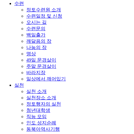
수련
정토수련원 소개
수련일정 및 신청
오시는 길
수련문의
백일출가
깨달음의 장
나눔의 장
명상
49일 문경살이
주말 문경살이
바라지장
일상에서 깨어있기
실천
실천 소개
실천장소 소개
정토행자의 실천
청년대학생
직능 모임
인도 성지순례
동북아역사기행