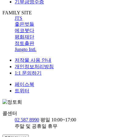
기부금영수증
FAMILY SITE
JTS
좋은벗들
에코붓다
평화재단
정토출판
Jungto Intl.
저작물 사용 안내
개인정보처리방침
1:1 문의하기
페이스북
트위터
콜센터
02 587 8990
평일 10:00~17:00
주말 및 공휴일 휴무