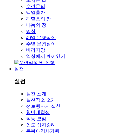
오시는 길
수련문의
백일출가
깨달음의 장
나눔의 장
명상
49일 문경살이
주말 문경살이
바라지장
일상에서 깨어있기
실천
실천
실천 소개
실천장소 소개
정토행자의 실천
청년대학생
직능 모임
인도 성지순례
동북아역사기행