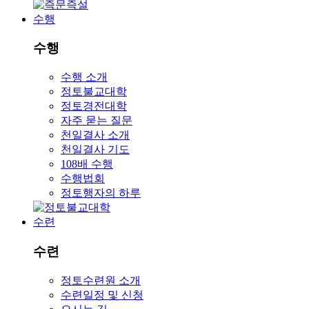
수행
수행
수행 소개
정토불교대학
정토경전대학
자주 묻는 질문
천일결사 소개
천일결사 기도
108배 수행
수행법회
정토행자의 하루
수련
수련
정토수련원 소개
수련일정 및 신청