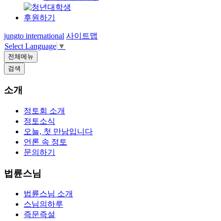
후원하기
jungto international
사이트맵
Select Language
▼
전체메뉴
검색
소개
정토회 소개
정토소식
오늘, 첫 만남입니다
언론 속 정토
문의하기
법륜스님
법륜스님 소개
스님의하루
즉문즉설