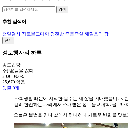
검색
추천 검색어
천일결사
정토불교대학
경전반
즉문즉설
깨달음의 장
닫기
정토행자의 하루
송도법당
주(酒)님을 끊다
2020.09.03.
25,670 읽음
댓글
0
개
'사회생활 때문에 시작한 음주는 제 삶을 지배했습니다. 한
걸리 한잔하는 자리에서 소개받은 정토불교대학. 불교대학 
오늘은 불법을 만나 삶에서 하나하나 새로운 변화를 맛보