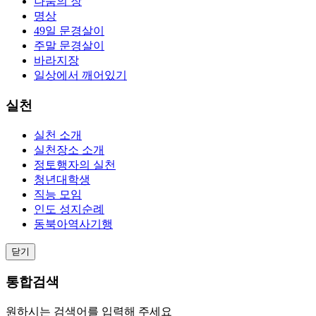
나눔의 장
명상
49일 문경살이
주말 문경살이
바라지장
일상에서 깨어있기
실천
실천 소개
실천장소 소개
정토행자의 실천
청년대학생
직능 모임
인도 성지순례
동북아역사기행
닫기
통합검색
원하시는 검색어를 입력해 주세요