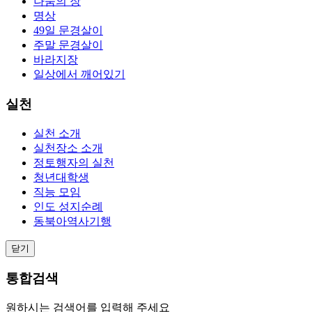
나눔의 장
명상
49일 문경살이
주말 문경살이
바라지장
일상에서 깨어있기
실천
실천 소개
실천장소 소개
정토행자의 실천
청년대학생
직능 모임
인도 성지순례
동북아역사기행
닫기
통합검색
원하시는 검색어를 입력해 주세요