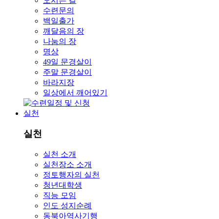
오시는 길
수련문의
백일출가
깨달음의 장
나눔의 장
명상
49일 문경살이
주말 문경살이
바라지장
일상에서 깨어있기
실천
실천
실천 소개
실천장소 소개
정토행자의 실천
청년대학생
직능 모임
인도 성지순례
동북아역사기행