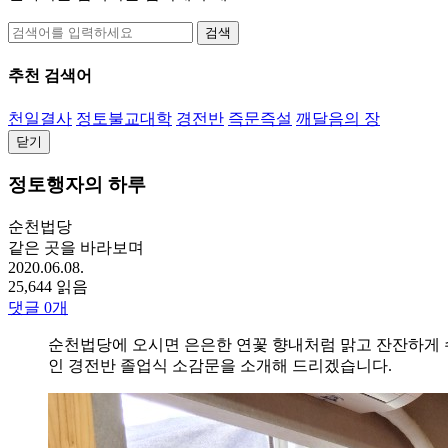
검색
추천 검색어
천일결사
정토불교대학
경전반
즉문즉설
깨달음의 장
닫기
정토행자의 하루
순천법당
같은 곳을 바라보며
2020.06.08.
25,644 읽음
댓글
0
개
순천법당에 오시면 은은한 연꽃 향내처럼 맑고 잔잔하게 
인 경전반 졸업식 소감문을 소개해 드리겠습니다.