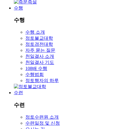
수행
수행
수행 소개
정토불교대학
정토경전대학
자주 묻는 질문
천일결사 소개
천일결사 기도
108배 수행
수행법회
정토행자의 하루
수련
수련
정토수련원 소개
수련일정 및 신청