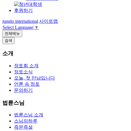
후원하기
jungto international
사이트맵
Select Language
▼
전체메뉴
검색
소개
정토회 소개
정토소식
오늘, 첫 만남입니다
언론 속 정토
문의하기
법륜스님
법륜스님 소개
스님의하루
즉문즉설