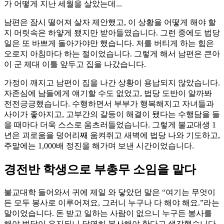
가 어떻게 지난 세월을 살았는데...
남편은 잠시 떨어져 살자 제안했고, 이 상황을 어떻게 해야 할
지 머릿속은 하얗게 됐지만 받아들였습니다. 그런 중에도 법당
일은 또 바쁘게 돌아가야만 했습니다. 저를 버티게 하는 힘은
오로지 아침마다 하는 절이었습니다. 그렇게 해서 남편은 큰아
이 군 제대 이틀 앞두고 집을 나갔습니다.
가정이 깨지고 남편이 집을 나간 상황이 용납되지 않았습니다.
자존심에 남들에게 얘기할 수도 없었고, 법당 도반이 알까봐
전전긍긍했습니다. 수행하면서 부부가 행복해지고 자녀들과
사이가 좋아지고, 고부간의 갈등이 해결이 됐다는 수행담을 들
을 때마다 더욱 스스로 움츠러들었습니다. 그렇게 불교대생 1
년은 괴로움을 덩어리째 움켜쥐고 새벽에 법당 나와 기도하고,
주말에는 1,000배 정진을 해가며 보낸 시간이었습니다.
경전반 학생으로 부총무 소임을 맡다
불교대학 들어와서 귀에 제일 와 닿았던 말은 “여기는 무엇이
든 모두 봉사로 이루어져요, 그러니 누구나 다 해야 해요.”라는
말이었습니다. 돈 받고 일하는 사람이 없으니 누구든 봉사를
해야 법당이 유지되니 당연히 봉사해야 한다고 생각했습니다.