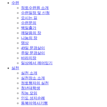
수련
정토수련원 소개
수련일정 및 신청
오시는 길
수련문의
백일출가
깨달음의 장
나눔의 장
명상
49일 문경살이
주말 문경살이
바라지장
일상에서 깨어있기
실천
실천 소개
실천장소 소개
정토행자의 실천
청년대학생
직능 모임
인도 성지순례
동북아역사기행