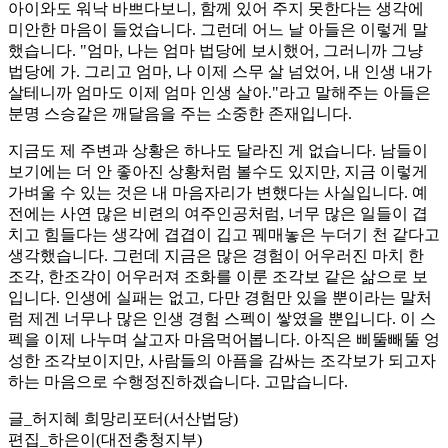
아이와도 워낙 바쁘다보니, 함께 있어 주지 못한다는 생각에
미안한 마음이 들었습니다. 그런데 어느 날 아들은 이렇게 말
했습니다. "엄마, 나는 엄마 법당에 보시했어, 그러니까 그냥
법당에 가. 그리고 엄마, 나 이제 스무 살 넘었어, 내 인생 내가
살테니까 엄마도 이제 엄마 인생 살아."라고 말해주는 아들은
분명 스승같은 깨달음을 주는 소중한 존재입니다.
지금도 제 주변과 상황은 하나도 달라진 게 없습니다. 남들이
보기에는 더 안 좋아진 상황처럼 볼수도 있지만, 지금 이렇게
가벼울 수 있는 것은 내 마음자리가 변했다는 사실입니다. 예
전에는 사연 많은 비련의 여주인공처럼, 너무 많은 일들이 겹
치고 힘들다는 생각에 겹겹이 깁고 꿰매놓은 누더기 천 같다고
생각했습니다. 그런데 지금은 많은 경험이 어우러진 마치 한
조각, 한조각이 어우러져 조화를 이룬 조각보 같은 삶으로 보
입니다. 인생에 실패는 없고, 다만 경험만 있을 뿐이라는 말처
럼 제겐 너무나 많은 인생 경험 스펙이 쌓였을 뿐입니다. 이 스
펙을 이제 나누며 살고자 마음먹어봅니다. 아직은 삐뚤빼뚤 엉
성한 조각보이지만, 사람들의 아픔을 감싸는 조각보가 되고자
하는 마음으로 수행정진하겠습니다. 고맙습니다.
글_허지혜 희망리포터(서산법당)
편집_하은이(대전충청지부)