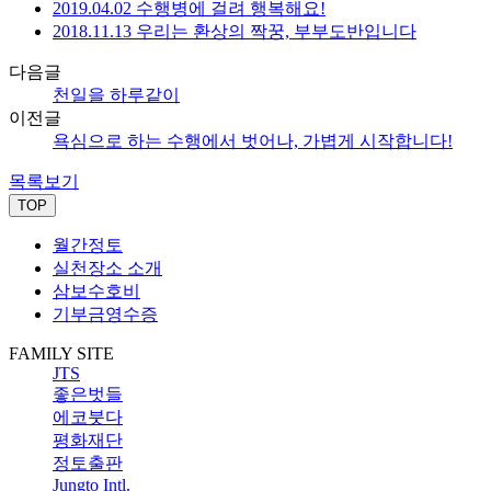
2019.04.02 수행병에 걸려 행복해요!
2018.11.13 우리는 환상의 짝꿍, 부부도반입니다
다음글
천일을 하루같이
이전글
욕심으로 하는 수행에서 벗어나, 가볍게 시작합니다!
목록보기
TOP
월간정토
실천장소 소개
삼보수호비
기부금영수증
FAMILY SITE
JTS
좋은벗들
에코붓다
평화재단
정토출판
Jungto Intl.