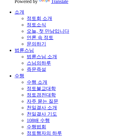
Powered by
Translate
소개
정토회 소개
정토소식
오늘, 첫 만남입니다
언론 속 정토
문의하기
법륜스님
법륜스님 소개
스님의하루
즉문즉설
수행
수행 소개
정토불교대학
정토경전대학
자주 묻는 질문
천일결사 소개
천일결사 기도
108배 수행
수행법회
정토행자의 하루