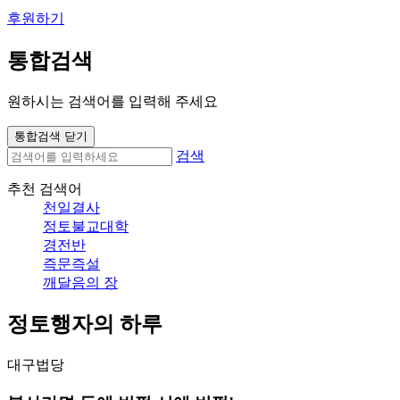
후원하기
통합검색
원하시는 검색어를 입력해 주세요
통합검색 닫기
검색
추천 검색어
천일결사
정토불교대학
경전반
즉문즉설
깨달음의 장
정토행자의 하루
대구법당