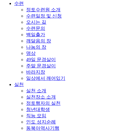
수련
정토수련원 소개
수련일정 및 신청
오시는 길
수련문의
백일출가
깨달음의 장
나눔의 장
명상
49일 문경살이
주말 문경살이
바라지장
일상에서 깨어있기
실천
실천 소개
실천장소 소개
정토행자의 실천
청년대학생
직능 모임
인도 성지순례
동북아역사기행