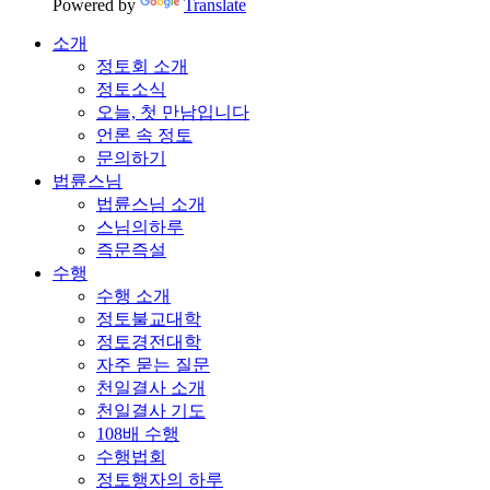
Powered by
Translate
소개
정토회 소개
정토소식
오늘, 첫 만남입니다
언론 속 정토
문의하기
법륜스님
법륜스님 소개
스님의하루
즉문즉설
수행
수행 소개
정토불교대학
정토경전대학
자주 묻는 질문
천일결사 소개
천일결사 기도
108배 수행
수행법회
정토행자의 하루