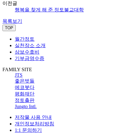
이전글
행복을 찾게 해 준 정토불교대학
목록보기
TOP
월간정토
실천장소 소개
삼보수호비
기부금영수증
FAMILY SITE
JTS
좋은벗들
에코붓다
평화재단
정토출판
Jungto Intl.
저작물 사용 안내
개인정보처리방침
1:1 문의하기