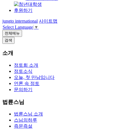
후원하기
jungto international
사이트맵
Select Language
▼
전체메뉴
검색
소개
정토회 소개
정토소식
오늘, 첫 만남입니다
언론 속 정토
문의하기
법륜스님
법륜스님 소개
스님의하루
즉문즉설