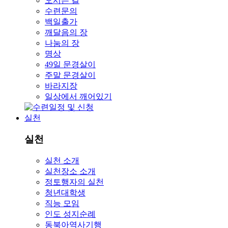
오시는 길
수련문의
백일출가
깨달음의 장
나눔의 장
명상
49일 문경살이
주말 문경살이
바라지장
일상에서 깨어있기
실천
실천
실천 소개
실천장소 소개
정토행자의 실천
청년대학생
직능 모임
인도 성지순례
동북아역사기행