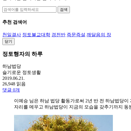
검색
추천 검색어
천일결사
정토불교대학
경전반
즉문즉설
깨달음의 장
닫기
정토행자의 하루
하남법당
슬기로운 정토생활
2019.06.21.
26,948 읽음
댓글
0
개
이예승 님은 하남 법당 활동가로써 2년 반 전 하남법당이
자리를 메우고 하남법당이 지금의 모습을 갖추기까지 동분서