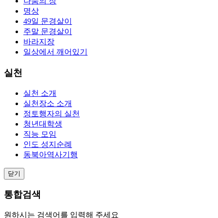
나눔의 장
명상
49일 문경살이
주말 문경살이
바라지장
일상에서 깨어있기
실천
실천 소개
실천장소 소개
정토행자의 실천
청년대학생
직능 모임
인도 성지순례
동북아역사기행
닫기
통합검색
원하시는 검색어를 입력해 주세요