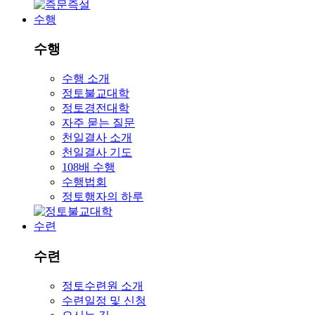
수행
수행
수행 소개
정토불교대학
정토경전대학
자주 묻는 질문
천일결사 소개
천일결사 기도
108배 수행
수행법회
정토행자의 하루
수련
수련
정토수련원 소개
수련일정 및 신청