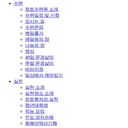
수련
정토수련원 소개
수련일정 및 신청
오시는 길
수련문의
백일출가
깨달음의 장
나눔의 장
명상
49일 문경살이
주말 문경살이
바라지장
일상에서 깨어있기
실천
실천 소개
실천장소 소개
정토행자의 실천
청년대학생
직능 모임
인도 성지순례
동북아역사기행