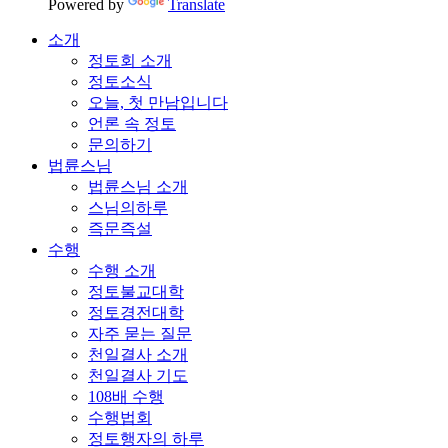
Powered by
Translate
소개
정토회 소개
정토소식
오늘, 첫 만남입니다
언론 속 정토
문의하기
법륜스님
법륜스님 소개
스님의하루
즉문즉설
수행
수행 소개
정토불교대학
정토경전대학
자주 묻는 질문
천일결사 소개
천일결사 기도
108배 수행
수행법회
정토행자의 하루