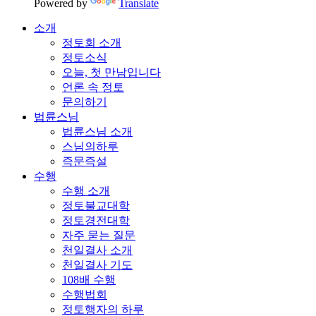
Powered by
Translate
소개
정토회 소개
정토소식
오늘, 첫 만남입니다
언론 속 정토
문의하기
법륜스님
법륜스님 소개
스님의하루
즉문즉설
수행
수행 소개
정토불교대학
정토경전대학
자주 묻는 질문
천일결사 소개
천일결사 기도
108배 수행
수행법회
정토행자의 하루