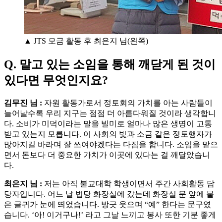
▲ JTS 모금 활동 후 최은지 님(왼쪽)
Q. 맡고 있는 소임을 통해 깨닫게 된 것이
있다면 무엇인지요?
김무진 님 :
자원 활동가로서 정토회의 가치를 아는 사람들이
늘어날수록 우리 지구는 점점 더 아름다워질 것이라 생각합니
다. 소비가 미덕이라는 말을 빌미로 얼마나 많은 생명이 고통
받고 있는지 모릅니다. 이 사회의 빛과 소금 같은 정토행자가
많아지길 바라며 잘 쓰여야겠다는 다짐을 합니다. 소임을 맡으
면서 돈보다 더 중요한 가치가 이곳에 있다는 걸 깨달았습니
다.
최은지 님 :
저는 아직 불교대학 학생이면서 주간 사회활동 담
당자입니다. 어느 날 법당 화장실에 갔는데 화장실 문 앞에 붙
은 글귀가 눈에 띄었습니다. 방긋 웃으며 “예” 한다는 문구였
습니다. ‘아! 이거구나!’ 라고 그날 느끼고 봉사 또한 기분 좋게