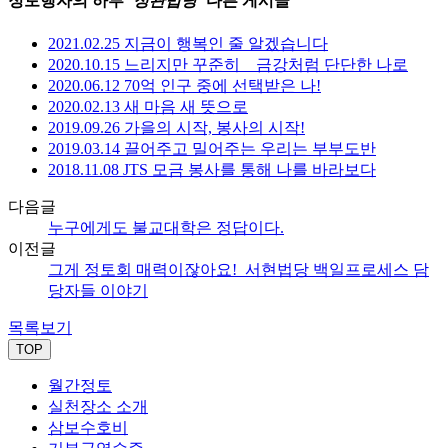
정토행자의 하루 ‘
정관법당
’ 다른 게시글
2021.02.25 지금이 행복인 줄 알겠습니다
2020.10.15 느리지만 꾸준히 _ 금강처럼 단단한 나로
2020.06.12 70억 인구 중에 선택받은 나!
2020.02.13 새 마음 새 뜻으로
2019.09.26 가을의 시작, 봉사의 시작!
2019.03.14 끌어주고 밀어주는 우리는 부부도반
2018.11.08 JTS 모금 봉사를 통해 나를 바라보다
다음글
누구에게도 불교대학은 정답이다.
이전글
그게 정토회 매력이잖아요!_서현법당 백일프로세스 담
당자들 이야기
목록보기
TOP
월간정토
실천장소 소개
삼보수호비