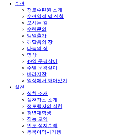
수련
정토수련원 소개
수련일정 및 신청
오시는 길
수련문의
백일출가
깨달음의 장
나눔의 장
명상
49일 문경살이
주말 문경살이
바라지장
일상에서 깨어있기
실천
실천 소개
실천장소 소개
정토행자의 실천
청년대학생
직능 모임
인도 성지순례
동북아역사기행