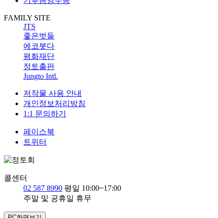
기부금영수증
FAMILY SITE
JTS
좋은벗들
에코붓다
평화재단
정토출판
Jungto Intl.
저작물 사용 안내
개인정보처리방침
1:1 문의하기
페이스북
트위터
콜센터
02 587 8990
평일 10:00~17:00
주말 및 공휴일 휴무
PC화면보기