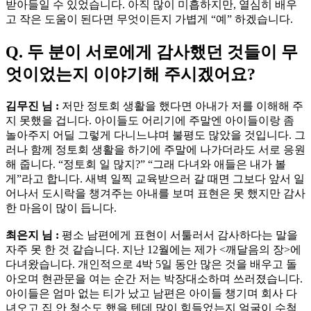
받아들일 수 있었습니다. 아직 많이 미흡하지만, 열심히 배우
고 작은 도움이 된다면 무엇이든지 가볍게 “예” 하겠습니다.
Q. 두 분이 서로에게 감사했던 것들이 무
엇이었는지 이야기해 주시겠어요?
김무진 님 :
저만 정토회 생활을 했다면 아내가 저를 이해해 주
지 못했을 겁니다. 아이들도 어리기에 주말엔 아이들이랑 좀
놀아주지 어딜 그렇게 다니느냐며 불평도 많았을 것입니다. 그
러나 함께 정토회 생활을 하기에 주말에 나가더라도 서로 응원
해 줍니다. “정토회 일 많지?” “그래 다녀와 애들은 내가 볼
게”라고 합니다. 새벽 일찍 교육받으러 갈 때면 그보다 앞서 일
어나서 도시락을 챙겨주는 아내를 보며 표현은 못 했지만 감사
한 마음이 많이 듭니다.
최은지 님 :
평소 남편에게 표현이 서툴러서 감사하다는 말을
자주 못 한 것 같습니다. 지난 12월에는 제가 <깨달음의 장>에
다녀왔습니다. 개인적으로 4박 5일 동안 많은 것을 배우고 돌
아오며 현관문을 여는 순간 저는 박장대소하며 쓰러졌습니다.
아이들은 엄마 없는 티가 났고 남편은 아이들 챙기며 회사 다
녀오고 집 안 청소도 했을 텐데 많이 힘들었는지 얼굴이 수척