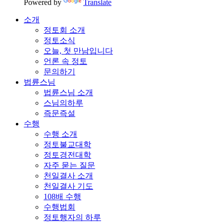
Powered by
Translate
소개
정토회 소개
정토소식
오늘, 첫 만남입니다
언론 속 정토
문의하기
법륜스님
법륜스님 소개
스님의하루
즉문즉설
수행
수행 소개
정토불교대학
정토경전대학
자주 묻는 질문
천일결사 소개
천일결사 기도
108배 수행
수행법회
정토행자의 하루