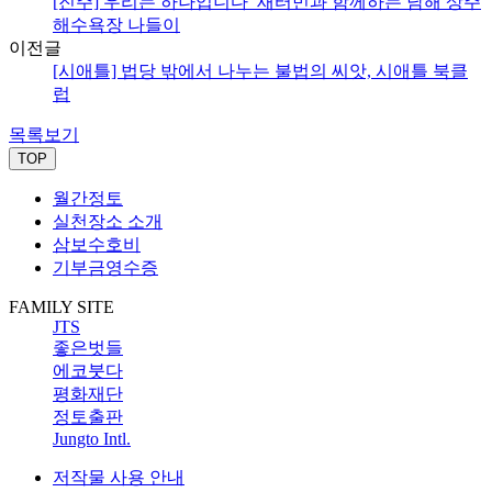
[진주] 우리는 하나입니다_새터민과 함께하는 남해 상주
해수욕장 나들이
이전글
[시애틀] 법당 밖에서 나누는 불법의 씨앗, 시애틀 북클
럽
목록보기
TOP
월간정토
실천장소 소개
삼보수호비
기부금영수증
FAMILY SITE
JTS
좋은벗들
에코붓다
평화재단
정토출판
Jungto Intl.
저작물 사용 안내