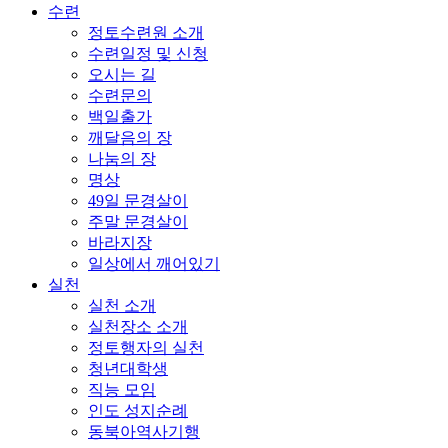
수련
정토수련원 소개
수련일정 및 신청
오시는 길
수련문의
백일출가
깨달음의 장
나눔의 장
명상
49일 문경살이
주말 문경살이
바라지장
일상에서 깨어있기
실천
실천 소개
실천장소 소개
정토행자의 실천
청년대학생
직능 모임
인도 성지순례
동북아역사기행