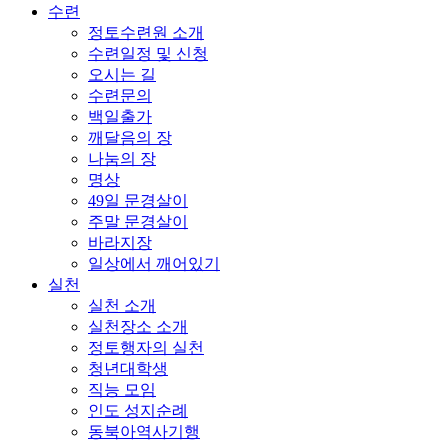
수련
정토수련원 소개
수련일정 및 신청
오시는 길
수련문의
백일출가
깨달음의 장
나눔의 장
명상
49일 문경살이
주말 문경살이
바라지장
일상에서 깨어있기
실천
실천 소개
실천장소 소개
정토행자의 실천
청년대학생
직능 모임
인도 성지순례
동북아역사기행