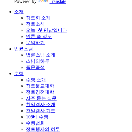
Powered by
Translate
소개
정토회 소개
정토소식
오늘, 첫 만남입니다
언론 속 정토
문의하기
법륜스님
법륜스님 소개
스님의하루
즉문즉설
수행
수행 소개
정토불교대학
정토경전대학
자주 묻는 질문
천일결사 소개
천일결사 기도
108배 수행
수행법회
정토행자의 하루