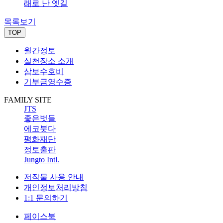
래로 난 옛길
목록보기
TOP
월간정토
실천장소 소개
삼보수호비
기부금영수증
FAMILY SITE
JTS
좋은벗들
에코붓다
평화재단
정토출판
Jungto Intl.
저작물 사용 안내
개인정보처리방침
1:1 문의하기
페이스북