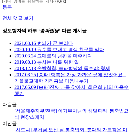
0
/200
등록
전체 댓글 보기
정토행자의 하루 ‘
송파법당
’ 다른 게시글
2021.03.16 번뇌가 곧 보리다
2020.10.19 원수를 보내고 평생 친구를 얻다
2020.03.24 그대로의 남편을 마주하다
2019.08.13 봉사는 나를 위한 일
2018.12.18 손발척척, 송파법당의 독수리5형제
2017.08.25 [송파] 행복은 가장 가까운 곳에 있었어요 _
가을불교대학 거리홍보 마음나누기
2017.05.09 [송파]진짜 나를 찾아서_최은희 님의 마음수
행기
다음글
[서울제주지부/전국] 아기부처님의 생일파티_봉축법요
식 현장스케치
이전글
[시드니] 부처님 오신 날 봉축법회_붓다의 가르침은 미