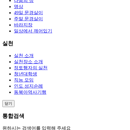
나눔의 장
명상
49일 문경살이
주말 문경살이
바라지장
일상에서 깨어있기
실천
실천 소개
실천장소 소개
정토행자의 실천
청년대학생
직능 모임
인도 성지순례
동북아역사기행
닫기
통합검색
원하시는 검색어를 입력해 주세요