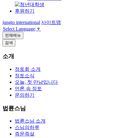
후원하기
jungto international
사이트맵
Select Language
▼
전체메뉴
검색
소개
정토회 소개
정토소식
오늘, 첫 만남입니다
언론 속 정토
문의하기
법륜스님
법륜스님 소개
스님의하루
즉문즉설