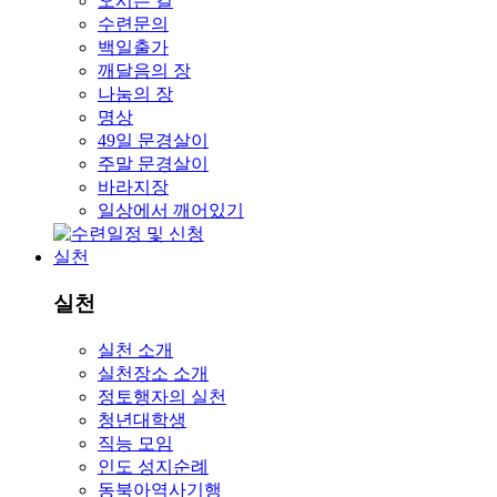
오시는 길
수련문의
백일출가
깨달음의 장
나눔의 장
명상
49일 문경살이
주말 문경살이
바라지장
일상에서 깨어있기
실천
실천
실천 소개
실천장소 소개
정토행자의 실천
청년대학생
직능 모임
인도 성지순례
동북아역사기행