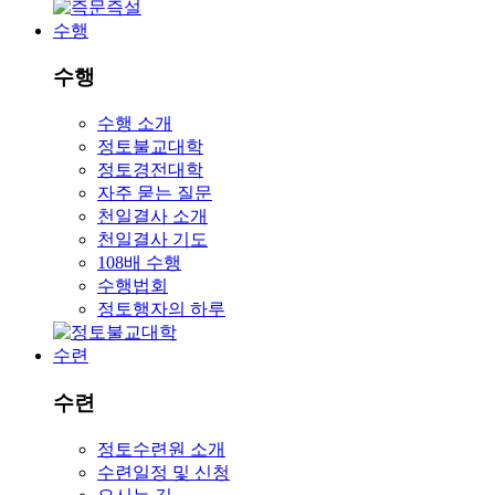
수행
수행
수행 소개
정토불교대학
정토경전대학
자주 묻는 질문
천일결사 소개
천일결사 기도
108배 수행
수행법회
정토행자의 하루
수련
수련
정토수련원 소개
수련일정 및 신청