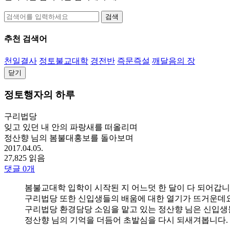
검색
추천 검색어
천일결사
정토불교대학
경전반
즉문즉설
깨달음의 장
닫기
정토행자의 하루
구리법당
잊고 있던 내 안의 파랑새를 떠올리며
정산향 님의 봄불대홍보를 돌아보며
2017.04.05.
27,825 읽음
댓글
0
개
봄불교대학 입학이 시작된 지 어느덧 한 달이 다 되어갑니
구리법당 또한 신입생들의 배움에 대한 열기가 뜨거운데요
구리법당 환경담당 소임을 맡고 있는 정산향 님은 신입생
정산향 님의 기억을 더듬어 초발심을 다시 되새겨봅니다.