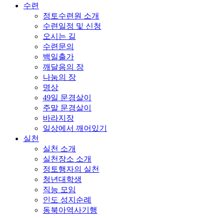
수련
정토수련원 소개
수련일정 및 신청
오시는 길
수련문의
백일출가
깨달음의 장
나눔의 장
명상
49일 문경살이
주말 문경살이
바라지장
일상에서 깨어있기
실천
실천 소개
실천장소 소개
정토행자의 실천
청년대학생
직능 모임
인도 성지순례
동북아역사기행