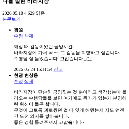
나를 살린 바라지장
2026.05.18
4,629
읽음
본문보기
광원
수정
삭제
깨장 때 감동이었던 공양시간.
바라지장에 가서 꼭 ~~ 그 감동을 회향하고 싶습니다.
수행담 잘 들었습니다. 고맙습니다 _()_
2026-05-24 15:11:54
신고
현광 변상용
수정
삭제
바라지장이 단순히 공양짓는 것 뿐이라고 생각했는데 올
라오는 수행담들을 보면 여기에도 뭔가가 있는게 분명해
란 확신이 들곤 합니다.
무엇이 그토록 괴로웠던 걸 다 잊게 해줬는지 저도 언젠
간 도전 의지를 쌓아봅니다.
좋은 경험 들려주셔서 고맙습니다~