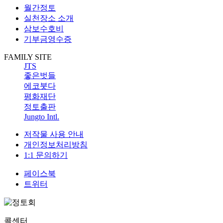
월간정토
실천장소 소개
삼보수호비
기부금영수증
FAMILY SITE
JTS
좋은벗들
에코붓다
평화재단
정토출판
Jungto Intl.
저작물 사용 안내
개인정보처리방침
1:1 문의하기
페이스북
트위터
콜센터