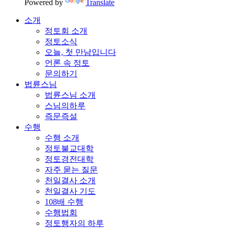
Powered by
Translate
소개
정토회 소개
정토소식
오늘, 첫 만남입니다
언론 속 정토
문의하기
법륜스님
법륜스님 소개
스님의하루
즉문즉설
수행
수행 소개
정토불교대학
정토경전대학
자주 묻는 질문
천일결사 소개
천일결사 기도
108배 수행
수행법회
정토행자의 하루