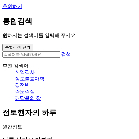
후원하기
통합검색
원하시는 검색어를 입력해 주세요
통합검색 닫기
검색
추천 검색어
천일결사
정토불교대학
경전반
즉문즉설
깨달음의 장
정토행자의 하루
월간정토