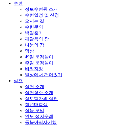
수련
정토수련원 소개
수련일정 및 신청
오시는 길
수련문의
백일출가
깨달음의 장
나눔의 장
명상
49일 문경살이
주말 문경살이
바라지장
일상에서 깨어있기
실천
실천 소개
실천장소 소개
정토행자의 실천
청년대학생
직능 모임
인도 성지순례
동북아역사기행