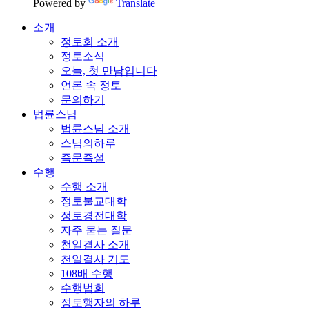
Powered by
Translate
소개
정토회 소개
정토소식
오늘, 첫 만남입니다
언론 속 정토
문의하기
법륜스님
법륜스님 소개
스님의하루
즉문즉설
수행
수행 소개
정토불교대학
정토경전대학
자주 묻는 질문
천일결사 소개
천일결사 기도
108배 수행
수행법회
정토행자의 하루