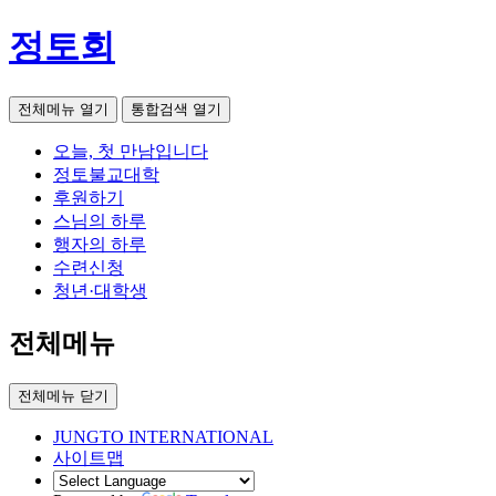
정토회
전체메뉴 열기
통합검색 열기
오늘, 첫 만남입니다
정토불교대학
후원하기
스님의 하루
행자의 하루
수련신청
청년·대학생
전체메뉴
전체메뉴 닫기
JUNGTO INTERNATIONAL
사이트맵