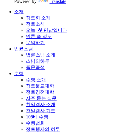
Powered by
Translate
소개
정토회 소개
정토소식
오늘, 첫 만남입니다
언론 속 정토
문의하기
법륜스님
법륜스님 소개
스님의하루
즉문즉설
수행
수행 소개
정토불교대학
정토경전대학
자주 묻는 질문
천일결사 소개
천일결사 기도
108배 수행
수행법회
정토행자의 하루