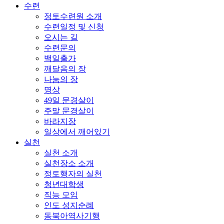
수련
정토수련원 소개
수련일정 및 신청
오시는 길
수련문의
백일출가
깨달음의 장
나눔의 장
명상
49일 문경살이
주말 문경살이
바라지장
일상에서 깨어있기
실천
실천 소개
실천장소 소개
정토행자의 실천
청년대학생
직능 모임
인도 성지순례
동북아역사기행