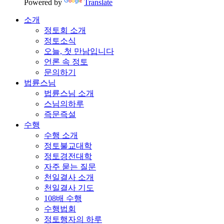
Powered by
Translate
소개
정토회 소개
정토소식
오늘, 첫 만남입니다
언론 속 정토
문의하기
법륜스님
법륜스님 소개
스님의하루
즉문즉설
수행
수행 소개
정토불교대학
정토경전대학
자주 묻는 질문
천일결사 소개
천일결사 기도
108배 수행
수행법회
정토행자의 하루