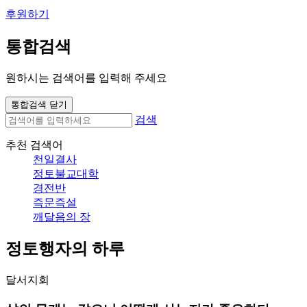
후원하기
통합검색
원하시는 검색어를 입력해 주세요
통합검색 닫기
검색
추천 검색어
천일결사
정토불교대학
경전반
즉문즉설
깨달음의 장
정토행자의 하루
달서지회