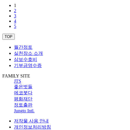
1
2
3
4
5
TOP
월간정토
실천장소 소개
삼보수호비
기부금영수증
FAMILY SITE
JTS
좋은벗들
에코붓다
평화재단
정토출판
Jungto Intl.
저작물 사용 안내
개인정보처리방침