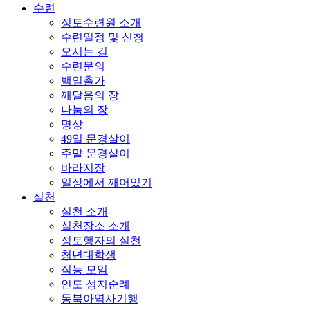
수련
정토수련원 소개
수련일정 및 신청
오시는 길
수련문의
백일출가
깨달음의 장
나눔의 장
명상
49일 문경살이
주말 문경살이
바라지장
일상에서 깨어있기
실천
실천 소개
실천장소 소개
정토행자의 실천
청년대학생
직능 모임
인도 성지순례
동북아역사기행