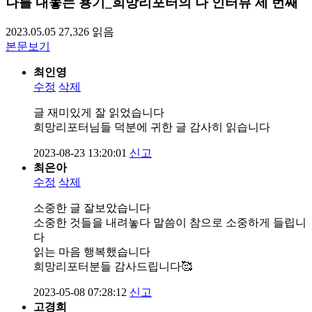
나를 내놓는 용기_희망리포터의 나 인터뷰 세 번째
2023.05.05
27,326
읽음
본문보기
최인영
수정
삭제
글 재미있게 잘 읽었습니다
희망리포터님들 덕분에 귀한 글 감사히 읽습니다
2023-08-23 13:20:01
신고
최은아
수정
삭제
소중한 글 잘보았습니다
소중한 것들을 내려놓다 말씀이 참으로 소중하게 들립니
다
읽는 마음 행복했습니다
희망리포터분들 감사드립니다🥰
2023-05-08 07:28:12
신고
고경희