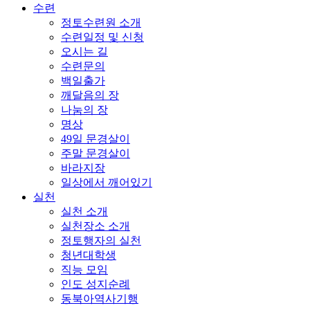
수련
정토수련원 소개
수련일정 및 신청
오시는 길
수련문의
백일출가
깨달음의 장
나눔의 장
명상
49일 문경살이
주말 문경살이
바라지장
일상에서 깨어있기
실천
실천 소개
실천장소 소개
정토행자의 실천
청년대학생
직능 모임
인도 성지순례
동북아역사기행