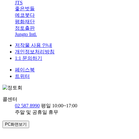
JTS
좋은벗들
에코붓다
평화재단
정토출판
Jungto Intl.
저작물 사용 안내
개인정보처리방침
1:1 문의하기
페이스북
트위터
콜센터
02 587 8990
평일 10:00~17:00
주말 및 공휴일 휴무
PC화면보기