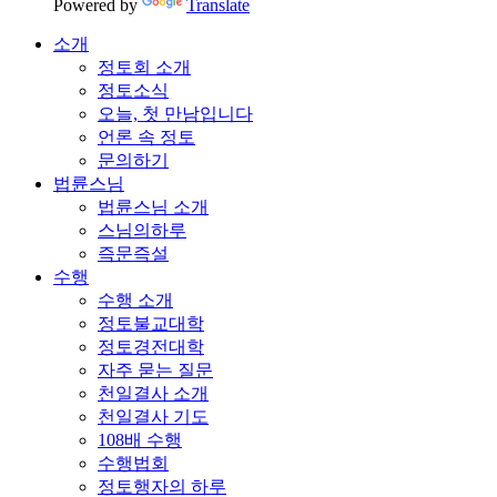
Powered by
Translate
소개
정토회 소개
정토소식
오늘, 첫 만남입니다
언론 속 정토
문의하기
법륜스님
법륜스님 소개
스님의하루
즉문즉설
수행
수행 소개
정토불교대학
정토경전대학
자주 묻는 질문
천일결사 소개
천일결사 기도
108배 수행
수행법회
정토행자의 하루