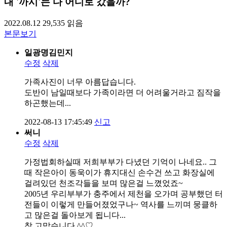
내 '까시'는 다 어디로 갔을까?
2022.08.12
29,535
읽음
본문보기
일광명김민지
수정
삭제
가족사진이 너무 아름답습니다.
도반이 남일때보다 가족이라면 더 어려울거라고 짐작을
하곤했는데...
2022-08-13 17:45:49
신고
써니
수정
삭제
가정법회하실때 저희부부가 다녔던 기억이 나네요.. 그
때 작은아이 동욱이가 휴지대신 손수건 쓰고 화장실에
걸려있던 천조각들을 보며 많은걸 느꼈었죠~
2005년 우리부부가 충주에서 제천을 오가며 공부했던 터
전들이 이렇게 만들어졌었구나~ 역사를 느끼며 뭉클하
고 많은걸 돌아보게 됩니다...
참 고맙습니다.^^♡