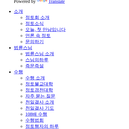
Powered by
Translate
소개
정토회 소개
정토소식
오늘, 첫 만남입니다
언론 속 정토
문의하기
법륜스님
법륜스님 소개
스님의하루
즉문즉설
수행
수행 소개
정토불교대학
정토경전대학
자주 묻는 질문
천일결사 소개
천일결사 기도
108배 수행
수행법회
정토행자의 하루