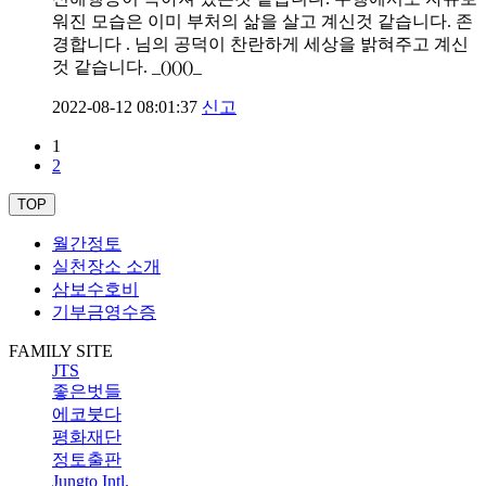
워진 모습은 이미 부처의 삶을 살고 계신것 같습니다. 존
경합니다 . 님의 공덕이 찬란하게 세상을 밝혀주고 계신
것 같습니다. _()()()_
2022-08-12 08:01:37
신고
1
2
TOP
월간정토
실천장소 소개
삼보수호비
기부금영수증
FAMILY SITE
JTS
좋은벗들
에코붓다
평화재단
정토출판
Jungto Intl.