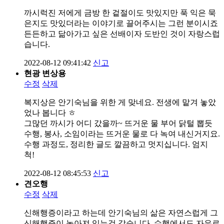
까시럭진 저에게 금방 한 겉절이도 맛있지만 푹 익은 묵
은지도 맛있더라는 이야기로 끌어주시는 그런 분이시죠
든든하고 닮아가고 싶은 선배이자 도반인 것이 자랑스럽
습니다.
2022-08-12 09:41:42
신고
현광 변상용
수정
삭제
복지상은 안기숙님을 위한 게 맞네요. 전생에 맡겨 놓았
었나 봅니다 ㅎ
그많던 까시가 어디 갔을까~ 뜨거운 물 부어 닭털 뽑듯
수행, 봉사, 소임이라는 뜨거운 물로 다 녹여 내신거지요.
수행 과정도, 정리한 글도 깔끔하고 멋지십니다. 엄지
척!
2022-08-12 08:45:53
신고
견오행
수정
삭제
신해행증이라고 하는데 안기숙님의 삶은 자연스럽게 그
신해행증이 녹아져 있는것 같습니다. 수행에서도 자유로