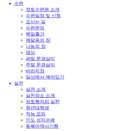
수련
정토수련원 소개
수련일정 및 신청
오시는 길
수련문의
백일출가
깨달음의 장
나눔의 장
명상
49일 문경살이
주말 문경살이
바라지장
일상에서 깨어있기
실천
실천 소개
실천장소 소개
정토행자의 실천
청년대학생
직능 모임
인도 성지순례
동북아역사기행