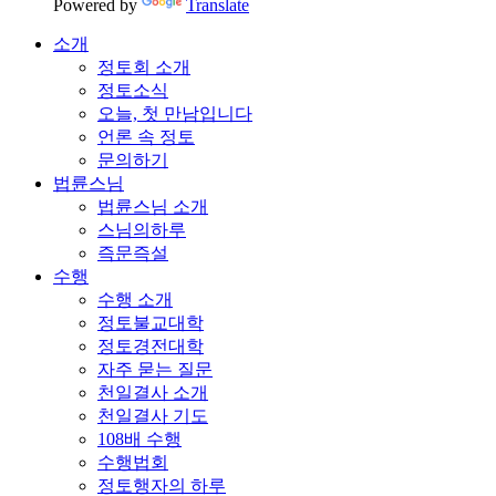
Powered by
Translate
소개
정토회 소개
정토소식
오늘, 첫 만남입니다
언론 속 정토
문의하기
법륜스님
법륜스님 소개
스님의하루
즉문즉설
수행
수행 소개
정토불교대학
정토경전대학
자주 묻는 질문
천일결사 소개
천일결사 기도
108배 수행
수행법회
정토행자의 하루