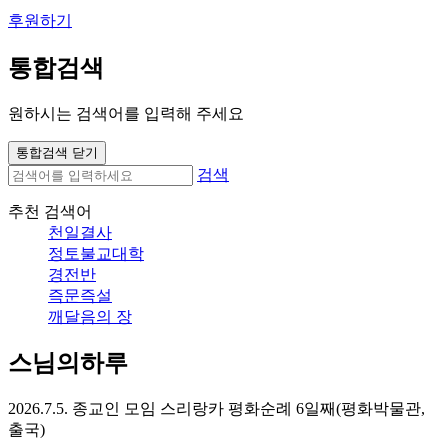
후원하기
통합검색
원하시는 검색어를 입력해 주세요
통합검색 닫기
검색
추천 검색어
천일결사
정토불교대학
경전반
즉문즉설
깨달음의 장
스님의하루
2026.7.5. 종교인 모임 스리랑카 평화순례 6일째(평화박물관,
출국)