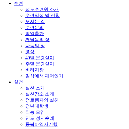
수련
정토수련원 소개
수련일정 및 신청
오시는 길
수련문의
백일출가
깨달음의 장
나눔의 장
명상
49일 문경살이
주말 문경살이
바라지장
일상에서 깨어있기
실천
실천 소개
실천장소 소개
정토행자의 실천
청년대학생
직능 모임
인도 성지순례
동북아역사기행