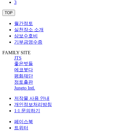
3
TOP
월간정토
실천장소 소개
삼보수호비
기부금영수증
FAMILY SITE
JTS
좋은벗들
에코붓다
평화재단
정토출판
Jungto Intl.
저작물 사용 안내
개인정보처리방침
1:1 문의하기
페이스북
트위터