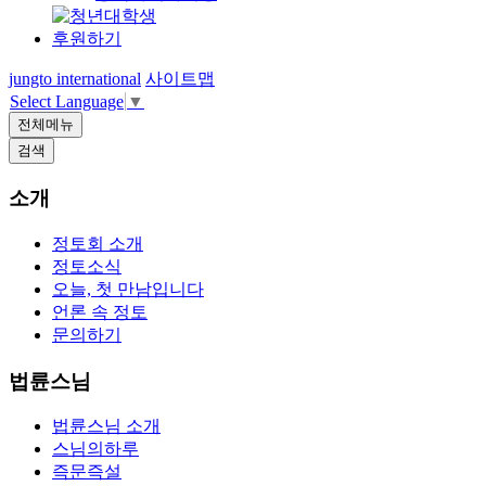
후원하기
jungto international
사이트맵
Select Language
▼
전체메뉴
검색
소개
정토회 소개
정토소식
오늘, 첫 만남입니다
언론 속 정토
문의하기
법륜스님
법륜스님 소개
스님의하루
즉문즉설