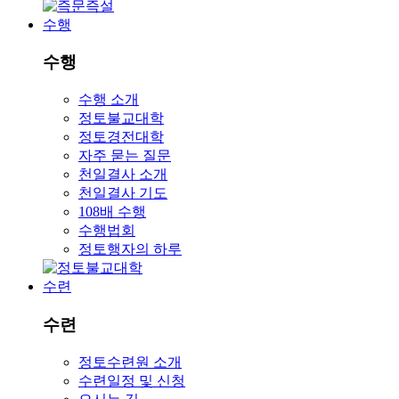
수행
수행
수행 소개
정토불교대학
정토경전대학
자주 묻는 질문
천일결사 소개
천일결사 기도
108배 수행
수행법회
정토행자의 하루
수련
수련
정토수련원 소개
수련일정 및 신청