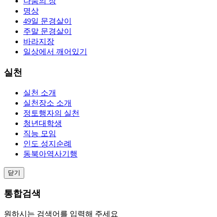
나눔의 장
명상
49일 문경살이
주말 문경살이
바라지장
일상에서 깨어있기
실천
실천 소개
실천장소 소개
정토행자의 실천
청년대학생
직능 모임
인도 성지순례
동북아역사기행
닫기
통합검색
원하시는 검색어를 입력해 주세요