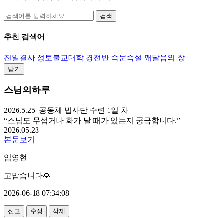
검색
추천 검색어
천일결사
정토불교대학
경전반
즉문즉설
깨달음의 장
닫기
스님의하루
2026.5.25. 공동체 법사단 수련 1일 차
“스님도 무섭거나 화가 날 때가 있는지 궁금합니다.”
2026.05.28
본문보기
임영현
고맙습니다🙏
2026-06-18 07:34:08
신고
수정
삭제