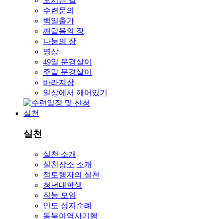
오시는 길
수련문의
백일출가
깨달음의 장
나눔의 장
명상
49일 문경살이
주말 문경살이
바라지장
일상에서 깨어있기
실천
실천
실천 소개
실천장소 소개
정토행자의 실천
청년대학생
직능 모임
인도 성지순례
동북아역사기행