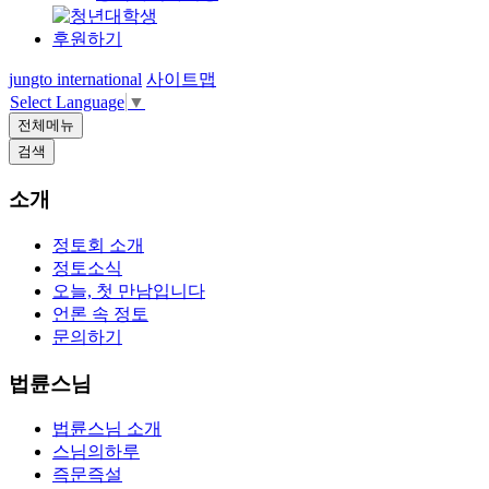
후원하기
jungto international
사이트맵
Select Language
▼
전체메뉴
검색
소개
정토회 소개
정토소식
오늘, 첫 만남입니다
언론 속 정토
문의하기
법륜스님
법륜스님 소개
스님의하루
즉문즉설