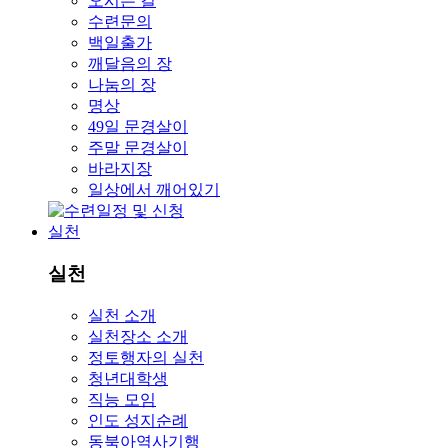
오시는 길
수련문의
백일출가
깨달음의 장
나눔의 장
명상
49일 문경살이
주말 문경살이
바라지장
일상에서 깨어있기
실천
실천
실천 소개
실천장소 소개
정토행자의 실천
청년대학생
직능 모임
인도 성지순례
동북아역사기행