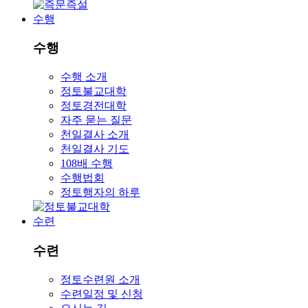
수행
수행
수행 소개
정토불교대학
정토경전대학
자주 묻는 질문
천일결사 소개
천일결사 기도
108배 수행
수행법회
정토행자의 하루
수련
수련
정토수련원 소개
수련일정 및 신청