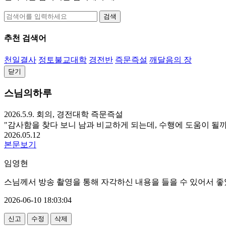
검색
추천 검색어
천일결사
정토불교대학
경전반
즉문즉설
깨달음의 장
닫기
스님의하루
2026.5.9. 회의, 경전대학 즉문즉설
"감사함을 찾다 보니 남과 비교하게 되는데, 수행에 도움이 될까
2026.05.12
본문보기
임영현
스님께서 방송 촬영을 통해 자각하신 내용을 들을 수 있어서 
2026-06-10 18:03:04
신고
수정
삭제