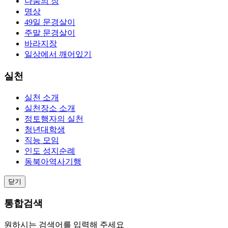
나눔의 장
명상
49일 문경살이
주말 문경살이
바라지장
일상에서 깨어있기
실천
실천 소개
실천장소 소개
정토행자의 실천
청년대학생
직능 모임
인도 성지순례
동북아역사기행
닫기
통합검색
원하시는 검색어를 입력해 주세요