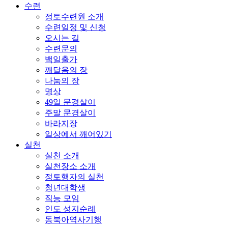
수련
정토수련원 소개
수련일정 및 신청
오시는 길
수련문의
백일출가
깨달음의 장
나눔의 장
명상
49일 문경살이
주말 문경살이
바라지장
일상에서 깨어있기
실천
실천 소개
실천장소 소개
정토행자의 실천
청년대학생
직능 모임
인도 성지순례
동북아역사기행