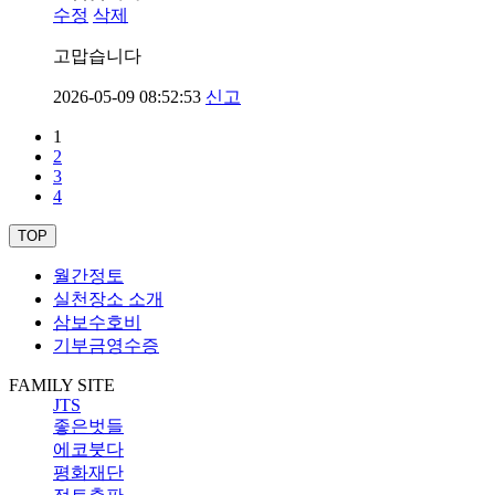
수정
삭제
고맙습니다
2026-05-09 08:52:53
신고
1
2
3
4
TOP
월간정토
실천장소 소개
삼보수호비
기부금영수증
FAMILY SITE
JTS
좋은벗들
에코붓다
평화재단