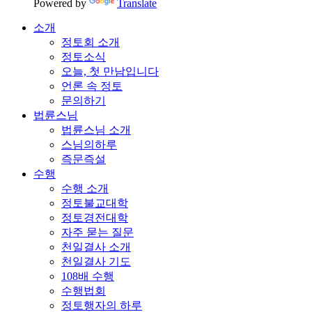
Powered by
Translate
소개
정토회 소개
정토소식
오늘, 첫 만남입니다
언론 속 정토
문의하기
법륜스님
법륜스님 소개
스님의하루
즉문즉설
수행
수행 소개
정토불교대학
정토경전대학
자주 묻는 질문
천일결사 소개
천일결사 기도
108배 수행
수행법회
정토행자의 하루