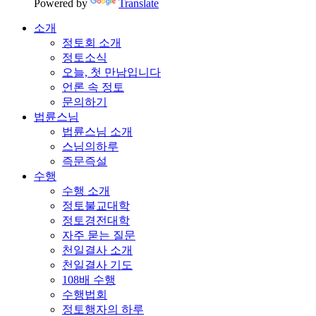
Powered by
Translate
소개
정토회 소개
정토소식
오늘, 첫 만남입니다
언론 속 정토
문의하기
법륜스님
법륜스님 소개
스님의하루
즉문즉설
수행
수행 소개
정토불교대학
정토경전대학
자주 묻는 질문
천일결사 소개
천일결사 기도
108배 수행
수행법회
정토행자의 하루