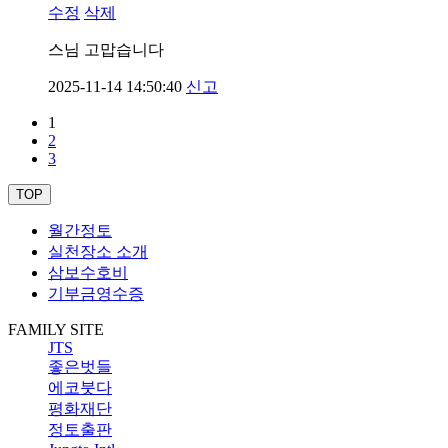
수정
삭제
스님 고맙습니다
2025-11-14 14:50:40
신고
1
2
3
TOP
월간정토
실천장소 소개
삼보수호비
기부금영수증
FAMILY SITE
JTS
좋은벗들
에코붓다
평화재단
정토출판