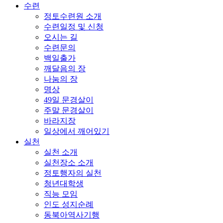
수련
정토수련원 소개
수련일정 및 신청
오시는 길
수련문의
백일출가
깨달음의 장
나눔의 장
명상
49일 문경살이
주말 문경살이
바라지장
일상에서 깨어있기
실천
실천 소개
실천장소 소개
정토행자의 실천
청년대학생
직능 모임
인도 성지순례
동북아역사기행