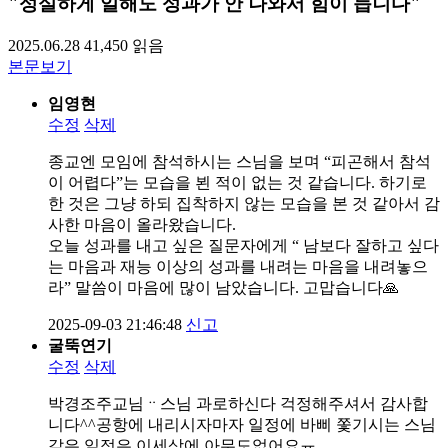
"성실하게 일해도 성과가 안 나와서 힘이 듭니다"
2025.06.28
41,450
읽음
본문보기
임영현
수정
삭제
종교엔 모임에 참석하시는 스님을 보며 “피곤해서 참석
이 어렵다”는 모습을 뵌 적이 없는 것 같습니다. 하기로
한 것은 그냥 하되 집착하지 않는 모습을 본 것 같아서 감
사한 마음이 올라왔습니다.
오늘 성과를 내고 싶은 질문자에게 “ 남보다 잘하고 싶다
는 마음과 재능 이상의 성과를 내려는 마음을 내려놓으
라” 말씀이 마음에 많이 남았습니다. 고맙습니다🙏
2025-09-03 21:46:48
신고
굴뚝연기
수정
삭제
박경조주교님ᆢ스님 과로하신다 걱정해주셔서 감사합
니다^^공항에 내리시자마자 일정에 바삐 쫓기시는 스님
같은 일정은 이세상에 아무도없어요ㅠ