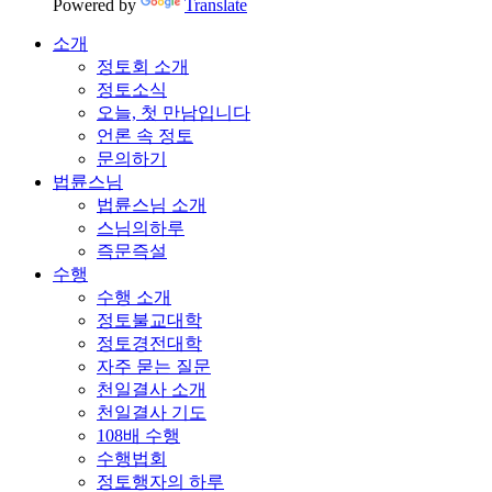
Powered by
Translate
소개
정토회 소개
정토소식
오늘, 첫 만남입니다
언론 속 정토
문의하기
법륜스님
법륜스님 소개
스님의하루
즉문즉설
수행
수행 소개
정토불교대학
정토경전대학
자주 묻는 질문
천일결사 소개
천일결사 기도
108배 수행
수행법회
정토행자의 하루