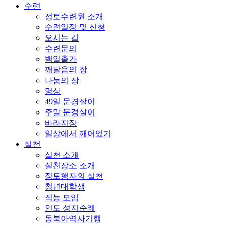
수련
정토수련원 소개
수련일정 및 신청
오시는 길
수련문의
백일출가
깨달음의 장
나눔의 장
명상
49일 문경살이
주말 문경살이
바라지장
일상에서 깨어있기
실천
실천 소개
실천장소 소개
정토행자의 실천
청년대학생
직능 모임
인도 성지순례
동북아역사기행