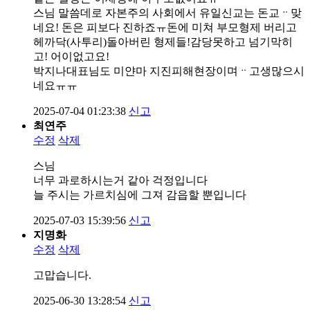
스님 말씀데로 자본주의 사회에서 유일신교는 돈교ᆢ맞
네요! 돈은 피보다 진하죠ㅠ돈에 미쳐 부모형제 버리고
헤까닥(사투리)돌아버린 형제들!감당못하고 넘기막히
고! 어이없고요!
박지나대표님도 미얀마 지진피해현장이며ᆢ고생많으시
네요ㅠㅠ
2025-07-04 01:23:38
신고
최연주
수정
삭제
스님
너무 과로하시는거 같아 걱정입니다
늘 주시는 가르치심에 그져 감읍할 뿐입니다
2025-07-03 15:39:56
신고
지명화
수정
삭제
고맙습니다.
2025-06-30 13:28:54
신고