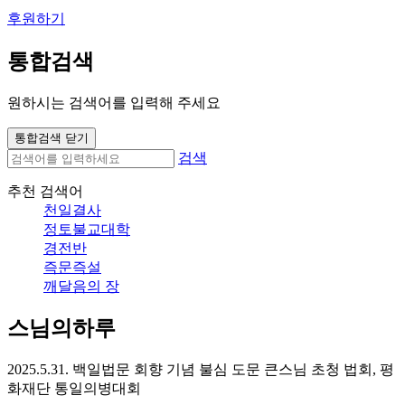
후원하기
통합검색
원하시는 검색어를 입력해 주세요
통합검색 닫기
검색
추천 검색어
천일결사
정토불교대학
경전반
즉문즉설
깨달음의 장
스님의하루
2025.5.31. 백일법문 회향 기념 불심 도문 큰스님 초청 법회, 평
화재단 통일의병대회