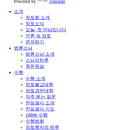
Powered by
Translate
소개
정토회 소개
정토소식
오늘, 첫 만남입니다
언론 속 정토
문의하기
법륜스님
법륜스님 소개
스님의하루
즉문즉설
수행
수행 소개
정토불교대학
정토경전대학
자주 묻는 질문
천일결사 소개
천일결사 기도
108배 수행
수행법회
정토행자의 하루