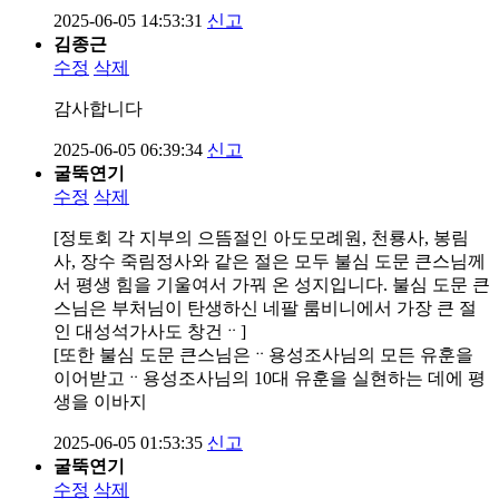
2025-06-05 14:53:31
신고
김종근
수정
삭제
감사합니다
2025-06-05 06:39:34
신고
굴뚝연기
수정
삭제
[정토회 각 지부의 으뜸절인 아도모례원, 천룡사, 봉림
사, 장수 죽림정사와 같은 절은 모두 불심 도문 큰스님께
서 평생 힘을 기울여서 가꿔 온 성지입니다. 불심 도문 큰
스님은 부처님이 탄생하신 네팔 룸비니에서 가장 큰 절
인 대성석가사도 창건ᆢ]
[또한 불심 도문 큰스님은ᆢ용성조사님의 모든 유훈을
이어받고ᆢ용성조사님의 10대 유훈을 실현하는 데에 평
생을 이바지
2025-06-05 01:53:35
신고
굴뚝연기
수정
삭제