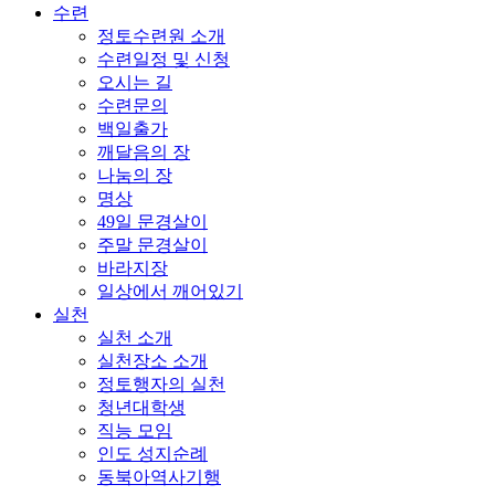
수련
정토수련원 소개
수련일정 및 신청
오시는 길
수련문의
백일출가
깨달음의 장
나눔의 장
명상
49일 문경살이
주말 문경살이
바라지장
일상에서 깨어있기
실천
실천 소개
실천장소 소개
정토행자의 실천
청년대학생
직능 모임
인도 성지순례
동북아역사기행