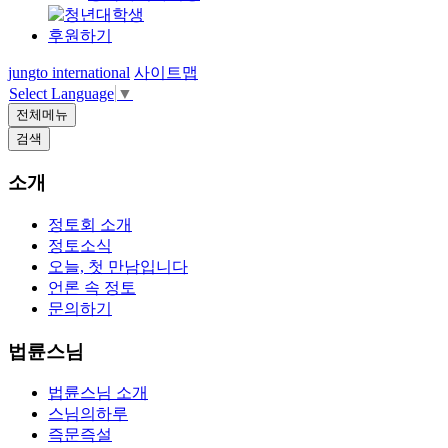
후원하기
jungto international
사이트맵
Select Language
▼
전체메뉴
검색
소개
정토회 소개
정토소식
오늘, 첫 만남입니다
언론 속 정토
문의하기
법륜스님
법륜스님 소개
스님의하루
즉문즉설