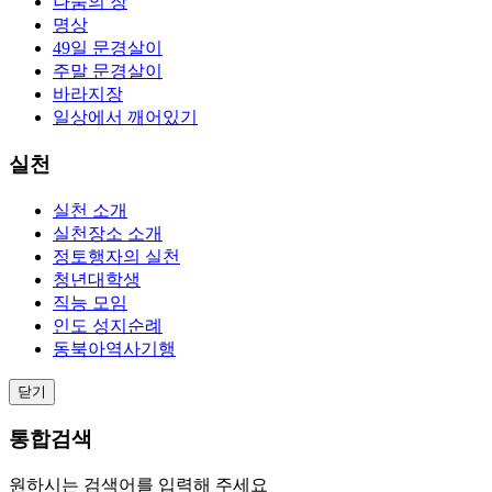
나눔의 장
명상
49일 문경살이
주말 문경살이
바라지장
일상에서 깨어있기
실천
실천 소개
실천장소 소개
정토행자의 실천
청년대학생
직능 모임
인도 성지순례
동북아역사기행
닫기
통합검색
원하시는 검색어를 입력해 주세요