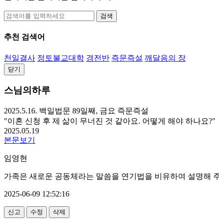
검색
추천 검색어
천일결사
정토불교대학
경전반
즉문즉설
깨달음의 장
닫기
스님의하루
2025.5.16. 백일법문 89일째, 금요 즉문즉설
"이혼 신청 후 제 삶이 무너진 것 같아요. 어떻게 해야 하나요?"
2025.05.19
본문보기
임영현
가족은 새로운 공동체라는 말씀을 연기법을 비유하여 설명해 주신
2025-06-09 12:52:16
신고
수정
삭제