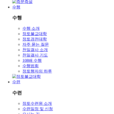
수행
수행
수행 소개
정토불교대학
정토경전대학
자주 묻는 질문
천일결사 소개
천일결사 기도
108배 수행
수행법회
정토행자의 하루
수련
수련
정토수련원 소개
수련일정 및 신청