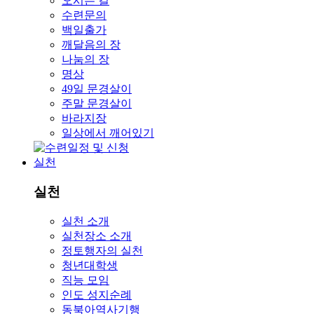
오시는 길
수련문의
백일출가
깨달음의 장
나눔의 장
명상
49일 문경살이
주말 문경살이
바라지장
일상에서 깨어있기
실천
실천
실천 소개
실천장소 소개
정토행자의 실천
청년대학생
직능 모임
인도 성지순례
동북아역사기행