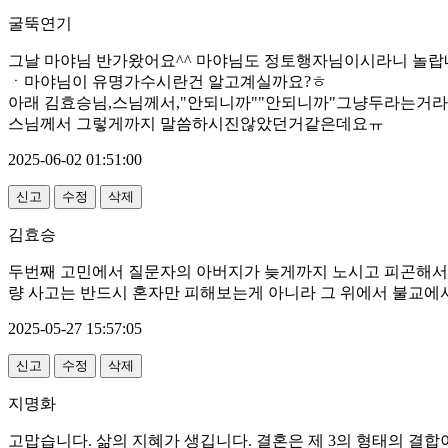
굴뚝연기
그날 마야님 반가왔어요^^ 마야님도 정토행자님이시라니 놀랍
ㆍ마야님이 유명가수시란건 알고계실까요?ㅎ
아래 김효승님,스님께서,"안되니까""안되니까"그냥두라는거
스님께서 그렇게까지 말씀하시진않았던거같은데요ㅠ
2025-06-02 01:51:00
신고
수정
삭제
김효승
두번째 고민에서 질문자의 아버지가 늦게까지 노시고 피곤해서 차
량 사고는 반드시 혼자만 피해보는게 아니라 그 위에서 불교에서
2025-05-27 15:57:05
신고
수정
삭제
지명화
고맙습니다. 삶의 지혜가 생깁니다. 결혼은 제 3의 형태의 결합