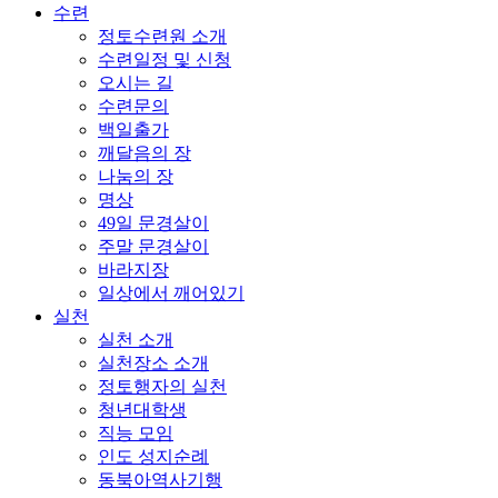
수련
정토수련원 소개
수련일정 및 신청
오시는 길
수련문의
백일출가
깨달음의 장
나눔의 장
명상
49일 문경살이
주말 문경살이
바라지장
일상에서 깨어있기
실천
실천 소개
실천장소 소개
정토행자의 실천
청년대학생
직능 모임
인도 성지순례
동북아역사기행