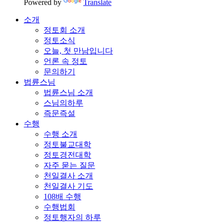
Powered by
Translate
소개
정토회 소개
정토소식
오늘, 첫 만남입니다
언론 속 정토
문의하기
법륜스님
법륜스님 소개
스님의하루
즉문즉설
수행
수행 소개
정토불교대학
정토경전대학
자주 묻는 질문
천일결사 소개
천일결사 기도
108배 수행
수행법회
정토행자의 하루