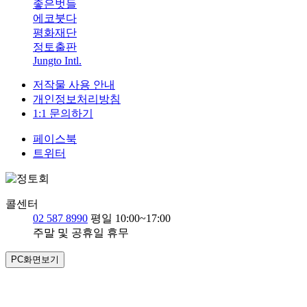
좋은벗들
에코붓다
평화재단
정토출판
Jungto Intl.
저작물 사용 안내
개인정보처리방침
1:1 문의하기
페이스북
트위터
콜센터
02 587 8990
평일 10:00~17:00
주말 및 공휴일 휴무
PC화면보기