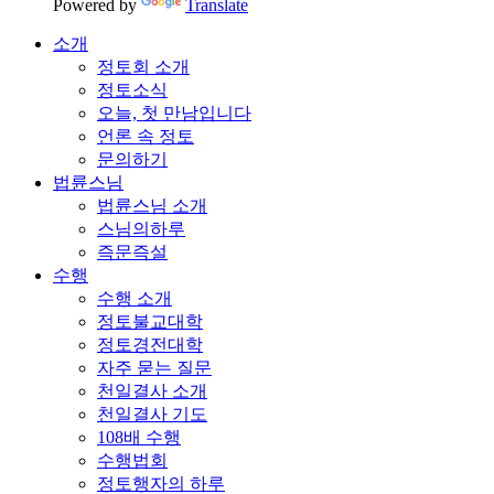
Powered by
Translate
소개
정토회 소개
정토소식
오늘, 첫 만남입니다
언론 속 정토
문의하기
법륜스님
법륜스님 소개
스님의하루
즉문즉설
수행
수행 소개
정토불교대학
정토경전대학
자주 묻는 질문
천일결사 소개
천일결사 기도
108배 수행
수행법회
정토행자의 하루