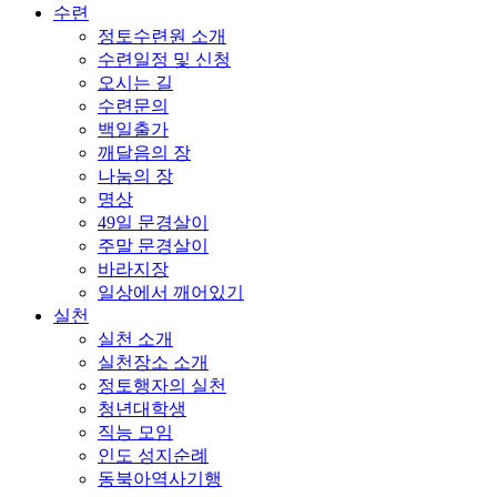
수련
정토수련원 소개
수련일정 및 신청
오시는 길
수련문의
백일출가
깨달음의 장
나눔의 장
명상
49일 문경살이
주말 문경살이
바라지장
일상에서 깨어있기
실천
실천 소개
실천장소 소개
정토행자의 실천
청년대학생
직능 모임
인도 성지순례
동북아역사기행