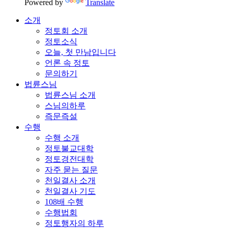
Powered by
Translate
소개
정토회 소개
정토소식
오늘, 첫 만남입니다
언론 속 정토
문의하기
법륜스님
법륜스님 소개
스님의하루
즉문즉설
수행
수행 소개
정토불교대학
정토경전대학
자주 묻는 질문
천일결사 소개
천일결사 기도
108배 수행
수행법회
정토행자의 하루