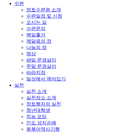
수련
정토수련원 소개
수련일정 및 신청
오시는 길
수련문의
백일출가
깨달음의 장
나눔의 장
명상
49일 문경살이
주말 문경살이
바라지장
일상에서 깨어있기
실천
실천 소개
실천장소 소개
정토행자의 실천
청년대학생
직능 모임
인도 성지순례
동북아역사기행