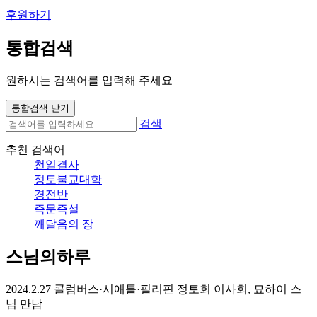
후원하기
통합검색
원하시는 검색어를 입력해 주세요
통합검색 닫기
검색
추천 검색어
천일결사
정토불교대학
경전반
즉문즉설
깨달음의 장
스님의하루
2024.2.27 콜럼버스·시애틀·필리핀 정토회 이사회, 묘하이 스
님 만남