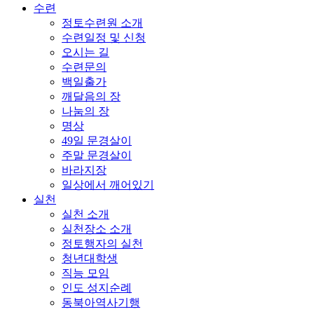
수련
정토수련원 소개
수련일정 및 신청
오시는 길
수련문의
백일출가
깨달음의 장
나눔의 장
명상
49일 문경살이
주말 문경살이
바라지장
일상에서 깨어있기
실천
실천 소개
실천장소 소개
정토행자의 실천
청년대학생
직능 모임
인도 성지순례
동북아역사기행