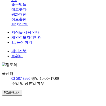
좋은벗들
에코붓다
평화재단
정토출판
Jungto Intl.
저작물 사용 안내
개인정보처리방침
1:1 문의하기
페이스북
트위터
콜센터
02 587 8990
평일 10:00~17:00
주말 및 공휴일 휴무
PC화면보기