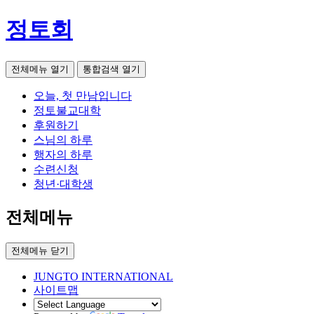
정토회
전체메뉴 열기
통합검색 열기
오늘, 첫 만남입니다
정토불교대학
후원하기
스님의 하루
행자의 하루
수련신청
청년·대학생
전체메뉴
전체메뉴 닫기
JUNGTO INTERNATIONAL
사이트맵