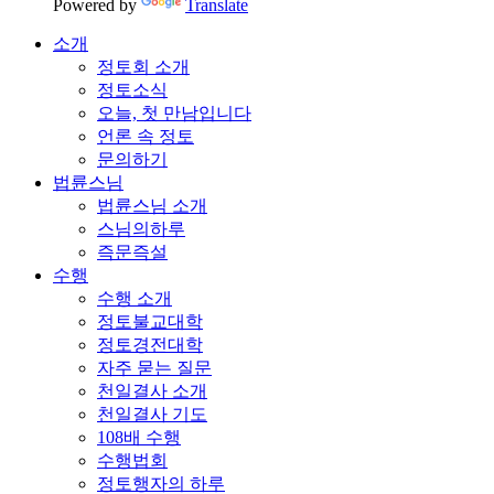
Powered by
Translate
소개
정토회 소개
정토소식
오늘, 첫 만남입니다
언론 속 정토
문의하기
법륜스님
법륜스님 소개
스님의하루
즉문즉설
수행
수행 소개
정토불교대학
정토경전대학
자주 묻는 질문
천일결사 소개
천일결사 기도
108배 수행
수행법회
정토행자의 하루