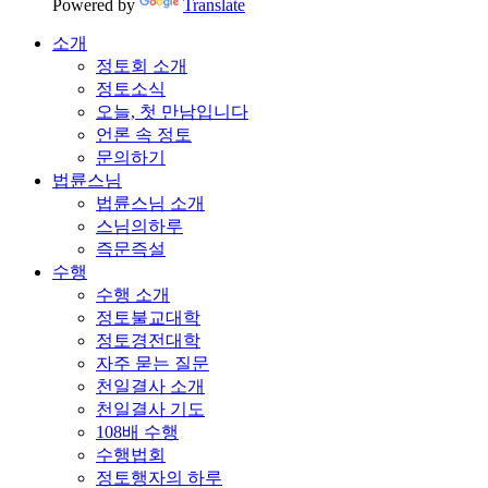
Powered by
Translate
소개
정토회 소개
정토소식
오늘, 첫 만남입니다
언론 속 정토
문의하기
법륜스님
법륜스님 소개
스님의하루
즉문즉설
수행
수행 소개
정토불교대학
정토경전대학
자주 묻는 질문
천일결사 소개
천일결사 기도
108배 수행
수행법회
정토행자의 하루