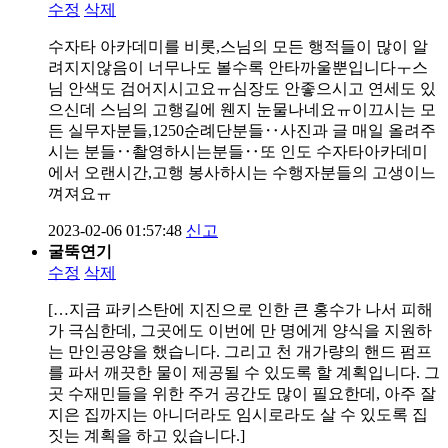
수정
삭제
수자타 아카데미를 비롯,스님의 모든 행적들이 많이 알
려지지않음이 너무나도 볼수록 안타까울뿐입니다ㅜ스
님 안색도 검어지시고요ㅠ심장도 안좋으시고 연세도 있
으신데 스님의 고행길에 웬지 눈물나네요ㅠ이끄시는 모
든 실무자분들,1250순례단분들‥사진과 글 매일 올려주
시는 분들‥촬영하시는분들‥또 인도 수자타아카데미
에서 오랜시간,고행 봉사하시는 수행자분들의 고생이느
껴져요ㅠ
2023-02-06 01:57:48
신고
굴뚝연기
수정
삭제
[…지금 파키스탄에 지진으로 인한 큰 홍수가 나서 피해
가 극심한데, 그곳에도 이번에 만 명에게 양식을 지원하
는 만인공양을 했습니다. 그리고 천 개가량의 핸드 펌프
를 파서 깨끗한 물이 제공될 수 있도록 할 계획입니다. 그
곳 수재민들을 위한 주거 공간도 많이 필요한데, 아주 잘
지은 집까지는 아니더라도 임시로라도 살 수 있도록 집
짓는 계획을 하고 있습니다.]