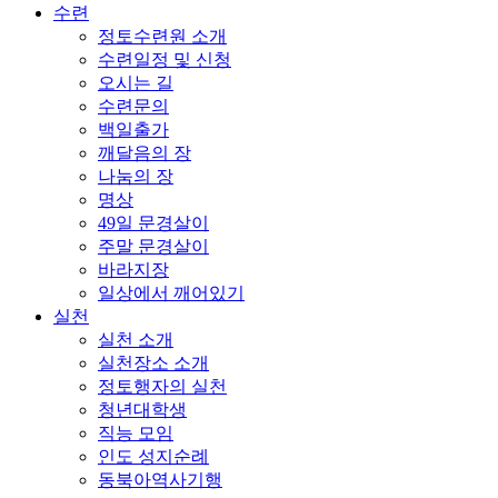
수련
정토수련원 소개
수련일정 및 신청
오시는 길
수련문의
백일출가
깨달음의 장
나눔의 장
명상
49일 문경살이
주말 문경살이
바라지장
일상에서 깨어있기
실천
실천 소개
실천장소 소개
정토행자의 실천
청년대학생
직능 모임
인도 성지순례
동북아역사기행