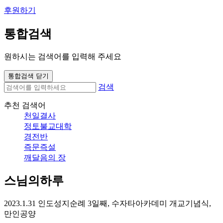
후원하기
통합검색
원하시는 검색어를 입력해 주세요
통합검색 닫기
검색
추천 검색어
천일결사
정토불교대학
경전반
즉문즉설
깨달음의 장
스님의하루
2023.1.31 인도성지순례 3일째, 수자타아카데미 개교기념식,
만인공양