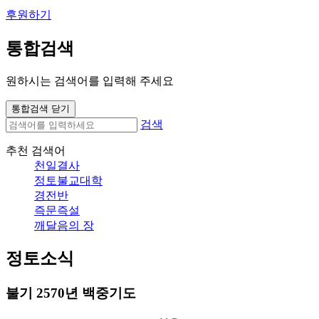
후원하기
통합검색
원하시는 검색어를 입력해 주세요
통합검색 닫기
검색
추천 검색어
천일결사
정토불교대학
경전반
즉문즉설
깨달음의 장
정토소식
불기 2570년 백중기도