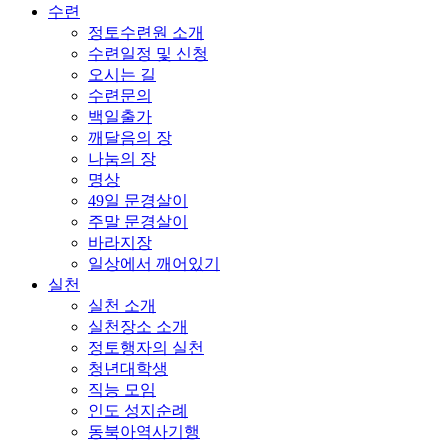
수련
정토수련원 소개
수련일정 및 신청
오시는 길
수련문의
백일출가
깨달음의 장
나눔의 장
명상
49일 문경살이
주말 문경살이
바라지장
일상에서 깨어있기
실천
실천 소개
실천장소 소개
정토행자의 실천
청년대학생
직능 모임
인도 성지순례
동북아역사기행