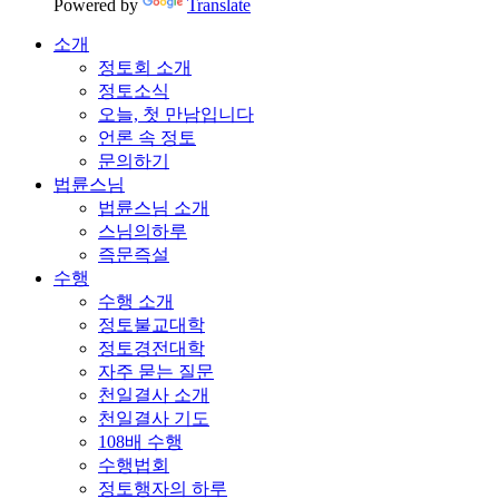
Powered by
Translate
소개
정토회 소개
정토소식
오늘, 첫 만남입니다
언론 속 정토
문의하기
법륜스님
법륜스님 소개
스님의하루
즉문즉설
수행
수행 소개
정토불교대학
정토경전대학
자주 묻는 질문
천일결사 소개
천일결사 기도
108배 수행
수행법회
정토행자의 하루