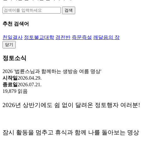
검색
추천 검색어
천일결사
정토불교대학
경전반
즉문즉설
깨달음의 장
닫기
정토소식
2026 '법륜스님과 함께하는 생방송 여름 명상'
시작일
2026.04.29.
종료일
2026.07.21.
19,879 읽음
2026
년
상반기에도
쉼
없이
달려온
정토행자
여러분
!
잠시
활동을
멈추고
휴식과
함께
나를
돌아보는
명상