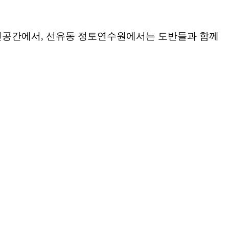
인공간에서
,
선유동
정토연수원에서는
도반들과
함께