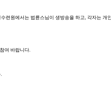
경수련원에서는
법륜스님이
생방송을
하고
,
각자는
개
참여
바랍니다
.
다
.