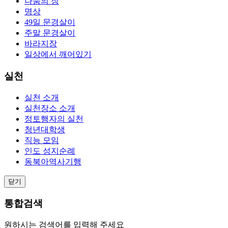
나눔의 장
명상
49일 문경살이
주말 문경살이
바라지장
일상에서 깨어있기
실천
실천 소개
실천장소 소개
정토행자의 실천
청년대학생
직능 모임
인도 성지순례
동북아역사기행
닫기
통합검색
원하시는 검색어를 입력해 주세요