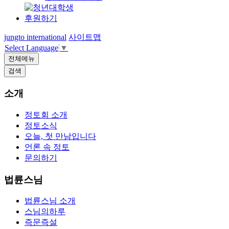
후원하기
jungto international
사이트맵
Select Language
▼
전체메뉴
검색
소개
정토회 소개
정토소식
오늘, 첫 만남입니다
언론 속 정토
문의하기
법륜스님
법륜스님 소개
스님의하루
즉문즉설