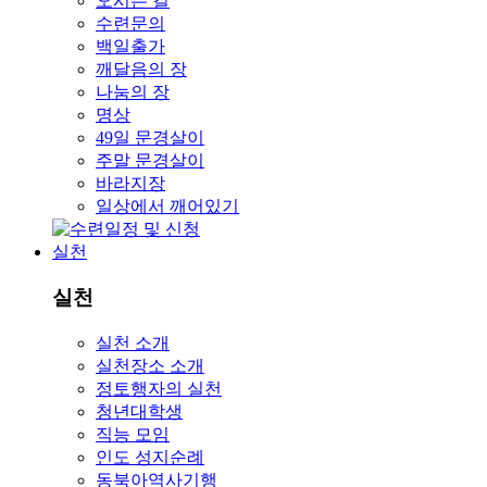
오시는 길
수련문의
백일출가
깨달음의 장
나눔의 장
명상
49일 문경살이
주말 문경살이
바라지장
일상에서 깨어있기
실천
실천
실천 소개
실천장소 소개
정토행자의 실천
청년대학생
직능 모임
인도 성지순례
동북아역사기행