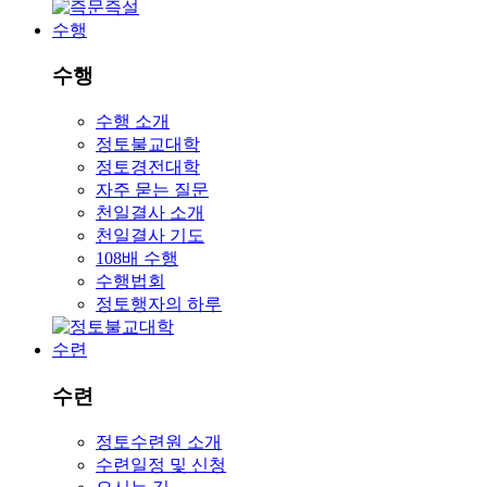
수행
수행
수행 소개
정토불교대학
정토경전대학
자주 묻는 질문
천일결사 소개
천일결사 기도
108배 수행
수행법회
정토행자의 하루
수련
수련
정토수련원 소개
수련일정 및 신청