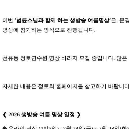
이번
'
법륜스님과
함께
하는
생방송
여름명상
'
은
,
문
명상에
참가하는
방식으로
진행됩니다
.
선유동
정토연수원
명상
바라지
모집
중입니다
.
많은
자세한
내용은
정토회
홈페이지를
참고하기
바랍니
❮ 2026
생방송
여름
명상
일정 ❯
❋ 온라인
명상
(4
박
5
일
) : 7월 24일(
금
) ~ 7월 28일(
화
)