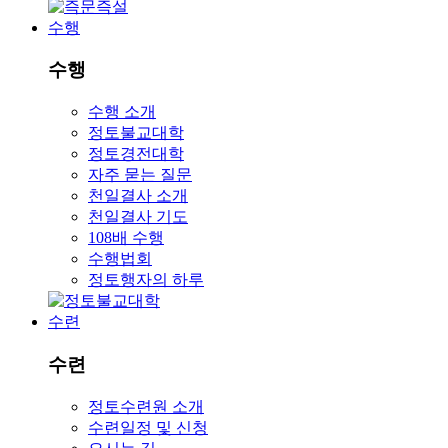
수행
수행
수행 소개
정토불교대학
정토경전대학
자주 묻는 질문
천일결사 소개
천일결사 기도
108배 수행
수행법회
정토행자의 하루
수련
수련
정토수련원 소개
수련일정 및 신청