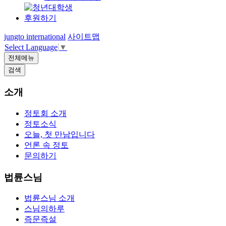
후원하기
jungto international
사이트맵
Select Language
▼
전체메뉴
검색
소개
정토회 소개
정토소식
오늘, 첫 만남입니다
언론 속 정토
문의하기
법륜스님
법륜스님 소개
스님의하루
즉문즉설