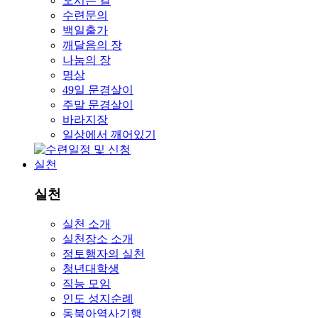
오시는 길
수련문의
백일출가
깨달음의 장
나눔의 장
명상
49일 문경살이
주말 문경살이
바라지장
일상에서 깨어있기
실천
실천
실천 소개
실천장소 소개
정토행자의 실천
청년대학생
직능 모임
인도 성지순례
동북아역사기행