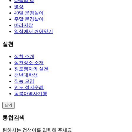
나눔의 장
명상
49일 문경살이
주말 문경살이
바라지장
일상에서 깨어있기
실천
실천 소개
실천장소 소개
정토행자의 실천
청년대학생
직능 모임
인도 성지순례
동북아역사기행
닫기
통합검색
원하시는 검색어를 입력해 주세요