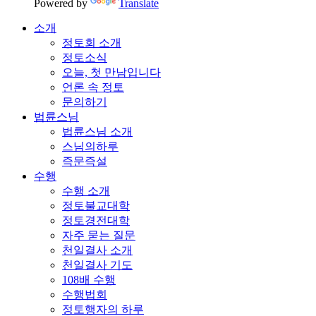
Powered by
Translate
소개
정토회 소개
정토소식
오늘, 첫 만남입니다
언론 속 정토
문의하기
법륜스님
법륜스님 소개
스님의하루
즉문즉설
수행
수행 소개
정토불교대학
정토경전대학
자주 묻는 질문
천일결사 소개
천일결사 기도
108배 수행
수행법회
정토행자의 하루