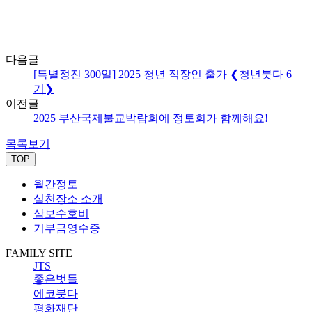
다음글
[특별정진 300일] 2025 청년 직장인 출가 ❮청년붓다 6
기❯
이전글
2025 부산국제불교박람회에 정토회가 함께해요!
목록보기
TOP
월간정토
실천장소 소개
삼보수호비
기부금영수증
FAMILY SITE
JTS
좋은벗들
에코붓다
평화재단