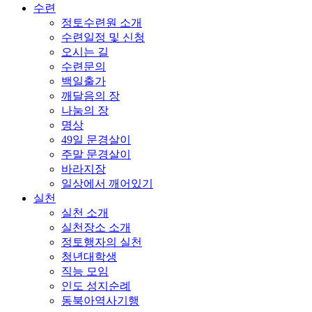
수련
정토수련원 소개
수련일정 및 신청
오시는 길
수련문의
백일출가
깨달음의 장
나눔의 장
명상
49일 문경살이
주말 문경살이
바라지장
일상에서 깨어있기
실천
실천 소개
실천장소 소개
정토행자의 실천
청년대학생
직능 모임
인도 성지순례
동북아역사기행