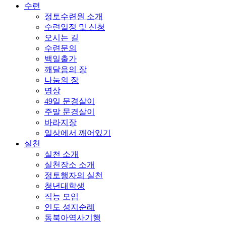
수련
정토수련원 소개
수련일정 및 신청
오시는 길
수련문의
백일출가
깨달음의 장
나눔의 장
명상
49일 문경살이
주말 문경살이
바라지장
일상에서 깨어있기
실천
실천 소개
실천장소 소개
정토행자의 실천
청년대학생
직능 모임
인도 성지순례
동북아역사기행