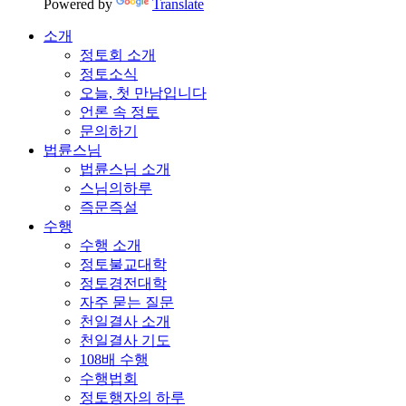
Powered by
Translate
소개
정토회 소개
정토소식
오늘, 첫 만남입니다
언론 속 정토
문의하기
법륜스님
법륜스님 소개
스님의하루
즉문즉설
수행
수행 소개
정토불교대학
정토경전대학
자주 묻는 질문
천일결사 소개
천일결사 기도
108배 수행
수행법회
정토행자의 하루