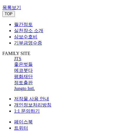
목록보기
TOP
월간정토
실천장소 소개
삼보수호비
기부금영수증
FAMILY SITE
JTS
좋은벗들
에코붓다
평화재단
정토출판
Jungto Intl.
저작물 사용 안내
개인정보처리방침
1:1 문의하기
페이스북
트위터