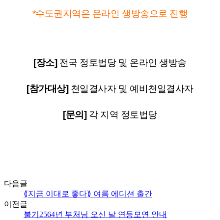
*수도권지역은 온라인 생방송으로 진행
[장소]
전국 정토법당 및 온라인 생방송
[참가대상]
천일결사자 및 예비천일결사자
[문의]
각 지역 정토법당
다음글
⟪지금 이대로 좋다⟫ 여름 에디션 출간
이전글
불기2564년 부처님 오신 날 연등모연 안내