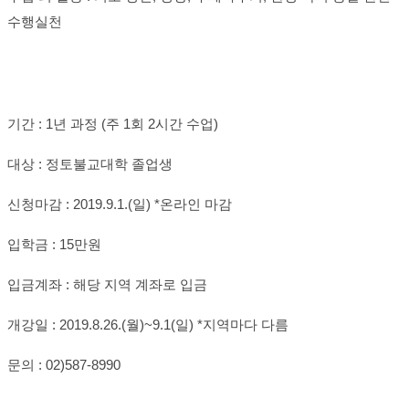
수행실천
기간
: 1
년 과정
(
주
1
회
2
시간 수업
)
대상
:
정토불교대학 졸업생
신청마감
: 2019.9.1.(
일
) *
온라인 마감
입학금
: 15
만원
입금계좌
:
해당 지역 계좌로 입금
개강일
: 2019.8.26.(
월
)~9.1(
일
) *
지역마다 다름
문의
: 02)587-8990