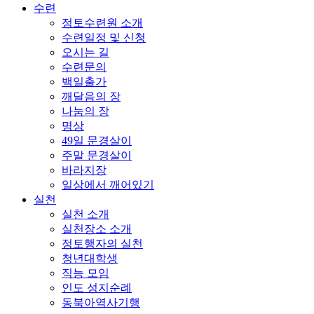
수련
정토수련원 소개
수련일정 및 신청
오시는 길
수련문의
백일출가
깨달음의 장
나눔의 장
명상
49일 문경살이
주말 문경살이
바라지장
일상에서 깨어있기
실천
실천 소개
실천장소 소개
정토행자의 실천
청년대학생
직능 모임
인도 성지순례
동북아역사기행