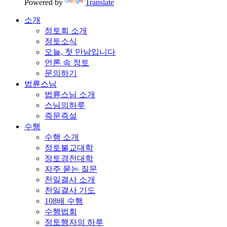
Powered by
Translate
소개
정토회 소개
정토소식
오늘, 첫 만남입니다
언론 속 정토
문의하기
법륜스님
법륜스님 소개
스님의하루
즉문즉설
수행
수행 소개
정토불교대학
정토경전대학
자주 묻는 질문
천일결사 소개
천일결사 기도
108배 수행
수행법회
정토행자의 하루