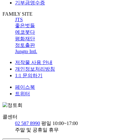
기부금영수증
FAMILY SITE
JTS
좋은벗들
에코붓다
평화재단
정토출판
Jungto Intl.
저작물 사용 안내
개인정보처리방침
1:1 문의하기
페이스북
트위터
콜센터
02 587 8990
평일 10:00~17:00
주말 및 공휴일 휴무