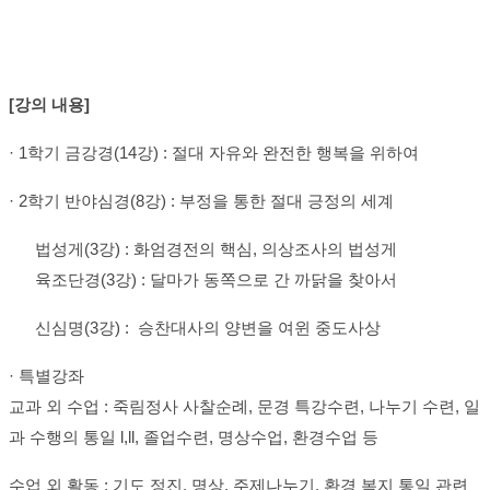
[
강의 내용
]
· 1
학기 금강경
(14
강
) :
절대 자유와 완전한 행복을 위하여
· 2
학기 반야심경
(8
강
) :
부정을 통한 절대 긍정의 세계
법성게
(3
강
) :
화엄경전의 핵심
,
의상조사의 법성게
육조단경
(3
강
) :
달마가 동쪽으로 간 까닭을 찾아서
신심명
(3
강
) :
승찬대사의 양변을 여윈 중도사상
·
특별강좌
교과 외 수업
:
죽림정사 사찰순례
,
문경 특강수련
,
나누기 수련
,
일
과 수행의 통일
l,ll,
졸업수련
,
명상수업
,
환경수업 등
수업 외 활동
:
기도 정진
,
명상
,
주제나누기
,
환경 복지 통일 관련