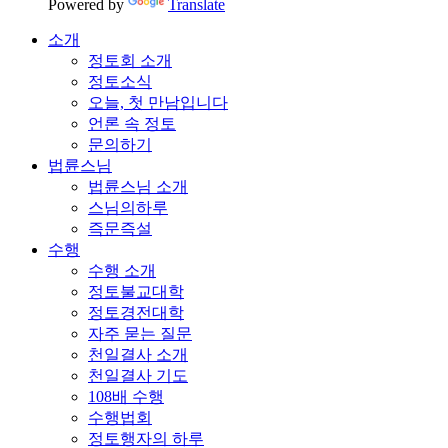
Powered by
Translate
소개
정토회 소개
정토소식
오늘, 첫 만남입니다
언론 속 정토
문의하기
법륜스님
법륜스님 소개
스님의하루
즉문즉설
수행
수행 소개
정토불교대학
정토경전대학
자주 묻는 질문
천일결사 소개
천일결사 기도
108배 수행
수행법회
정토행자의 하루