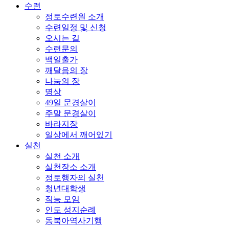
수련
정토수련원 소개
수련일정 및 신청
오시는 길
수련문의
백일출가
깨달음의 장
나눔의 장
명상
49일 문경살이
주말 문경살이
바라지장
일상에서 깨어있기
실천
실천 소개
실천장소 소개
정토행자의 실천
청년대학생
직능 모임
인도 성지순례
동북아역사기행