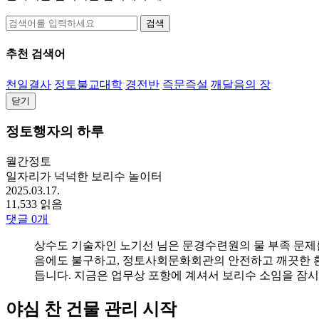
검색
추천 검색어
천일결사
정토불교대학
경전반
즉문즉설
깨달음의 장
닫기
정토행자의 하루
월간정토
일자리가 넉넉한 보리수 놀이터
2025.03.17.
11,533 읽음
댓글
0
개
상수도 기술자인 노기선 님은 문경수련원의 물 부족 문제
음에도 불구하고, 정토사회문화회관의 안전하고 깨끗한 환
듭니다. 지금은 업무상 포항에 계셔서 보리수 소임을 잠
야심 찬 건물 관리 시작