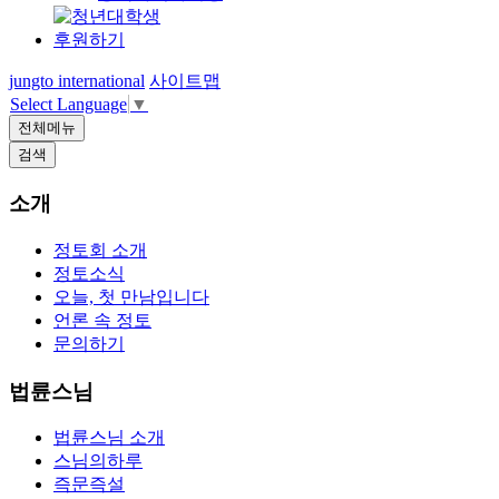
후원하기
jungto international
사이트맵
Select Language
▼
전체메뉴
검색
소개
정토회 소개
정토소식
오늘, 첫 만남입니다
언론 속 정토
문의하기
법륜스님
법륜스님 소개
스님의하루
즉문즉설