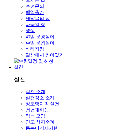
오시는 길
수련문의
백일출가
깨달음의 장
나눔의 장
명상
49일 문경살이
주말 문경살이
바라지장
일상에서 깨어있기
실천
실천
실천 소개
실천장소 소개
정토행자의 실천
청년대학생
직능 모임
인도 성지순례
동북아역사기행