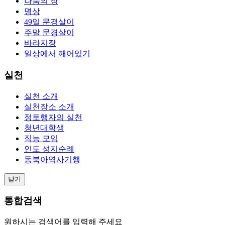
나눔의 장
명상
49일 문경살이
주말 문경살이
바라지장
일상에서 깨어있기
실천
실천 소개
실천장소 소개
정토행자의 실천
청년대학생
직능 모임
인도 성지순례
동북아역사기행
닫기
통합검색
원하시는 검색어를 입력해 주세요