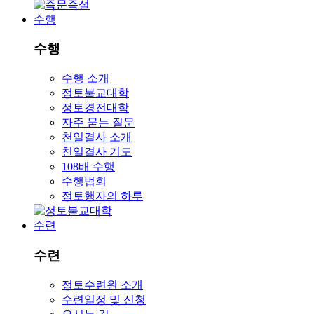
수행
수행
수행 소개
정토불교대학
정토경전대학
자주 묻는 질문
천일결사 소개
천일결사 기도
108배 수행
수행법회
정토행자의 하루
수련
수련
정토수련원 소개
수련일정 및 신청