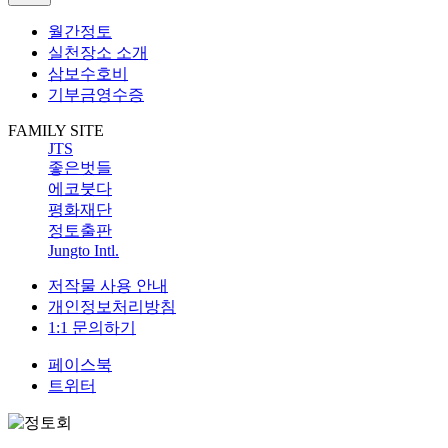
월간정토
실천장소 소개
삼보수호비
기부금영수증
FAMILY SITE
JTS
좋은벗들
에코붓다
평화재단
정토출판
Jungto Intl.
저작물 사용 안내
개인정보처리방침
1:1 문의하기
페이스북
트위터