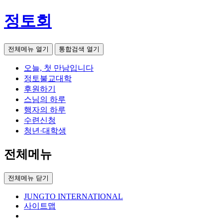
정토회
전체메뉴 열기
통합검색 열기
오늘, 첫 만남입니다
정토불교대학
후원하기
스님의 하루
행자의 하루
수련신청
청년·대학생
전체메뉴
전체메뉴 닫기
JUNGTO INTERNATIONAL
사이트맵