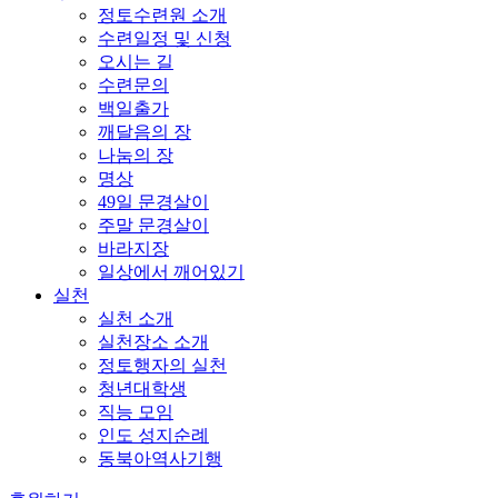
정토수련원 소개
수련일정 및 신청
오시는 길
수련문의
백일출가
깨달음의 장
나눔의 장
명상
49일 문경살이
주말 문경살이
바라지장
일상에서 깨어있기
실천
실천 소개
실천장소 소개
정토행자의 실천
청년대학생
직능 모임
인도 성지순례
동북아역사기행