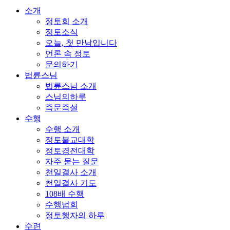
소개
정토회 소개
정토소식
오늘, 첫 만남입니다
언론 속 정토
문의하기
법륜스님
법륜스님 소개
스님의하루
즉문즉설
수행
수행 소개
정토불교대학
정토경전대학
자주 묻는 질문
천일결사 소개
천일결사 기도
108배 수행
수행법회
정토행자의 하루
수련