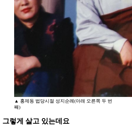
▲ 홍제동 법당시절 성지순례(아래 오른쪽 두 번
째)
그렇게 살고 있는데요