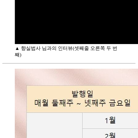
▲ 향실법사 님과의 인터뷰(셋째줄 오른쪽 두 번
째)