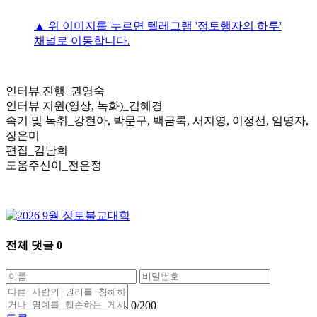
▲ 위 이미지를 누르면 텔레그램 '정토행자의 하루'
채널로 이동합니다.
인터뷰 진행_권영숙
인터뷰 지원(영상, 녹화)_김혜경
속기 및 녹취_강현아, 박문구, 백금록, 서지영, 이정선, 임명자,
장은미
편집_김난희
도움주신이_전은정
전체 댓글
0
0
/200