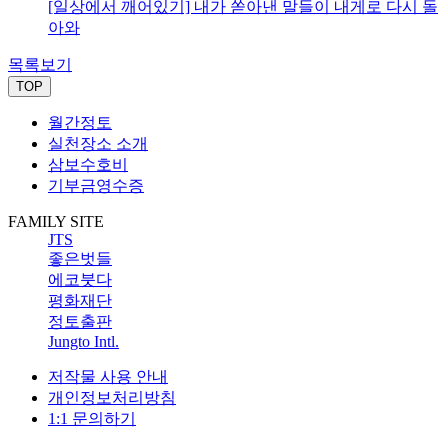
[일상에서 깨어있기] 내가 쏟아낸 말들이 내게로 다시 돌
아와
목록보기
TOP
월간정토
실천장소 소개
삼보수호비
기부금영수증
FAMILY SITE
JTS
좋은벗들
에코붓다
평화재단
정토출판
Jungto Intl.
저작물 사용 안내
개인정보처리방침
1:1 문의하기