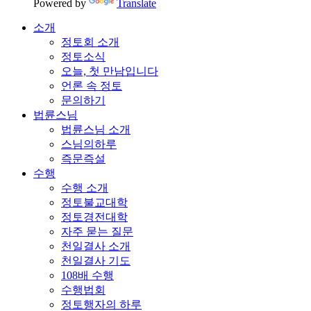
Powered by
Translate
소개
정토회 소개
정토소식
오늘, 첫 만남입니다
언론 속 정토
문의하기
법륜스님
법륜스님 소개
스님의하루
즉문즉설
수행
수행 소개
정토불교대학
정토경전대학
자주 묻는 질문
천일결사 소개
천일결사 기도
108배 수행
수행법회
정토행자의 하루