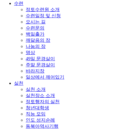
수련
정토수련원 소개
수련일정 및 신청
오시는 길
수련문의
백일출가
깨달음의 장
나눔의 장
명상
49일 문경살이
주말 문경살이
바라지장
일상에서 깨어있기
실천
실천 소개
실천장소 소개
정토행자의 실천
청년대학생
직능 모임
인도 성지순례
동북아역사기행