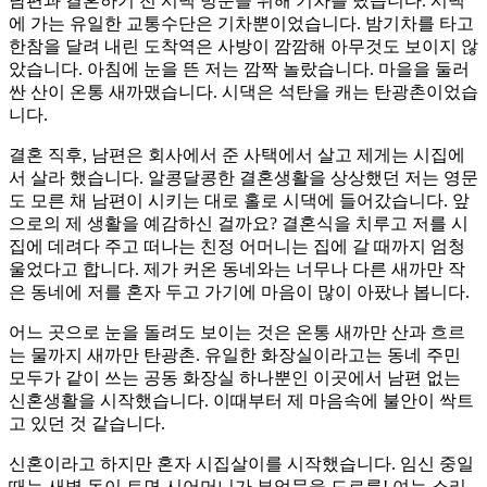
남편과 결혼하기 전 시댁 방문을 위해 기차를 탔습니다. 시댁
에 가는 유일한 교통수단은 기차뿐이었습니다. 밤기차를 타고
한참을 달려 내린 도착역은 사방이 깜깜해 아무것도 보이지 않
았습니다. 아침에 눈을 뜬 저는 깜짝 놀랐습니다. 마을을 둘러
싼 산이 온통 새까맸습니다. 시댁은 석탄을 캐는 탄광촌이었습
니다.
결혼 직후, 남편은 회사에서 준 사택에서 살고 제게는 시집에
서 살라 했습니다. 알콩달콩한 결혼생활을 상상했던 저는 영문
도 모른 채 남편이 시키는 대로 홀로 시댁에 들어갔습니다. 앞
으로의 제 생활을 예감하신 걸까요? 결혼식을 치루고 저를 시
집에 데려다 주고 떠나는 친정 어머니는 집에 갈 때까지 엄청
울었다고 합니다. 제가 커온 동네와는 너무나 다른 새까만 작
은 동네에 저를 혼자 두고 가기에 마음이 많이 아팠나 봅니다.
어느 곳으로 눈을 돌려도 보이는 것은 온통 새까만 산과 흐르
는 물까지 새까만 탄광촌. 유일한 화장실이라고는 동네 주민
모두가 같이 쓰는 공동 화장실 하나뿐인 이곳에서 남편 없는
신혼생활을 시작했습니다. 이때부터 제 마음속에 불안이 싹트
고 있던 것 같습니다.
신혼이라고 하지만 혼자 시집살이를 시작했습니다. 임신 중일
때는 새벽 동이 트면 시어머니가 부엌문을 드르륵! 여는 소리