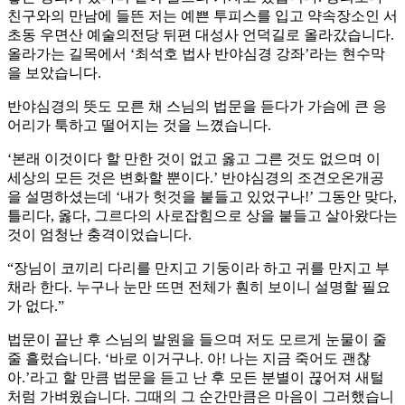
친구와의 만남에 들뜬 저는 예쁜 투피스를 입고 약속장소인 서
초동 우면산 예술의전당 뒤편 대성사 언덕길로 올라갔습니다.
올라가는 길목에서 ‘최석호 법사 반야심경 강좌’라는 현수막
을 보았습니다.
반야심경의 뜻도 모른 채 스님의 법문을 듣다가 가슴에 큰 응
어리가 툭하고 떨어지는 것을 느꼈습니다.
‘본래 이것이다 할 만한 것이 없고 옳고 그른 것도 없으며 이
세상의 모든 것은 변화할 뿐이다.’ 반야심경의 조견오온개공
을 설명하셨는데 ‘내가 헛것을 붙들고 있었구나!’ 그동안 맞다,
틀리다, 옳다, 그르다의 사로잡힘으로 상을 붙들고 살아왔다는
것이 엄청난 충격이었습니다.
“장님이 코끼리 다리를 만지고 기둥이라 하고 귀를 만지고 부
채라 한다. 누구나 눈만 뜨면 전체가 훤히 보이니 설명할 필요
가 없다.”
법문이 끝난 후 스님의 발원을 들으며 저도 모르게 눈물이 줄
줄 흘렀습니다. ‘바로 이거구나. 아! 나는 지금 죽어도 괜찮
아.’라고 할 만큼 법문을 듣고 난 후 모든 분별이 끊어져 새털
처럼 가벼웠습니다. 그때의 그 순간만큼은 마음이 그러했습니