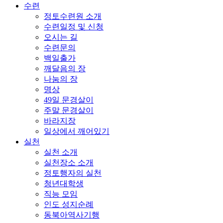
수련
정토수련원 소개
수련일정 및 신청
오시는 길
수련문의
백일출가
깨달음의 장
나눔의 장
명상
49일 문경살이
주말 문경살이
바라지장
일상에서 깨어있기
실천
실천 소개
실천장소 소개
정토행자의 실천
청년대학생
직능 모임
인도 성지순례
동북아역사기행