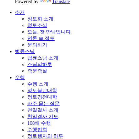
Powered by
Translate
소개
정토회 소개
정토소식
오늘, 첫 만남입니다
언론 속 정토
문의하기
법륜스님
법륜스님 소개
스님의하루
즉문즉설
수행
수행 소개
정토불교대학
정토경전대학
자주 묻는 질문
천일결사 소개
천일결사 기도
108배 수행
수행법회
정토행자의 하루