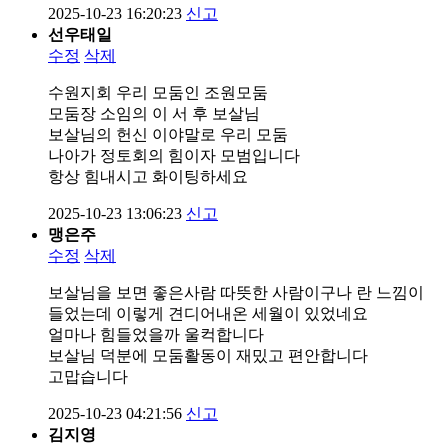
2025-10-23 16:20:23
신고
선우태일
수정
삭제
수원지회 우리 모둠인 조원모둠
모둠장 소임의 이 서 후 보살님
보살님의 헌신 이야말로 우리 모둠
나아가 정토회의 힘이자 모범입니다
항상 힘내시고 화이팅하세요
2025-10-23 13:06:23
신고
맹은주
수정
삭제
보살님을 보면 좋은사람 따뜻한 사람이구나 란 느낌이
들었는데 이렇게 견디어내온 세월이 있었네요
얼마나 힘들었을까 울컥합니다
보살님 덕분에 모둠활동이 재밌고 편안합니다
고맙습니다
2025-10-23 04:21:56
신고
김지영