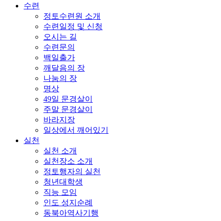
수련
정토수련원 소개
수련일정 및 신청
오시는 길
수련문의
백일출가
깨달음의 장
나눔의 장
명상
49일 문경살이
주말 문경살이
바라지장
일상에서 깨어있기
실천
실천 소개
실천장소 소개
정토행자의 실천
청년대학생
직능 모임
인도 성지순례
동북아역사기행