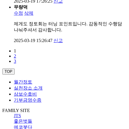
2025-03-19 17:26:25
신고
무량덕
수정
삭제
제게도 정토회는 터닝 포인트입니다. 감동적인 수행담
나눠주셔서 감사합니다.
2025-03-19 15:26:47
신고
1
2
3
TOP
월간정토
실천장소 소개
삼보수호비
기부금영수증
FAMILY SITE
JTS
좋은벗들
에코붓다