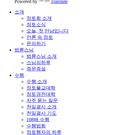
Powered by
Translate
소개
정토회 소개
정토소식
오늘, 첫 만남입니다
언론 속 정토
문의하기
법륜스님
법륜스님 소개
스님의하루
즉문즉설
수행
수행 소개
정토불교대학
정토경전대학
자주 묻는 질문
천일결사 소개
천일결사 기도
108배 수행
수행법회
정토행자의 하루