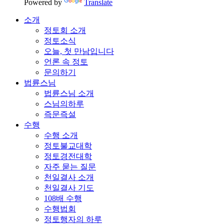
Powered by
Translate
소개
정토회 소개
정토소식
오늘, 첫 만남입니다
언론 속 정토
문의하기
법륜스님
법륜스님 소개
스님의하루
즉문즉설
수행
수행 소개
정토불교대학
정토경전대학
자주 묻는 질문
천일결사 소개
천일결사 기도
108배 수행
수행법회
정토행자의 하루