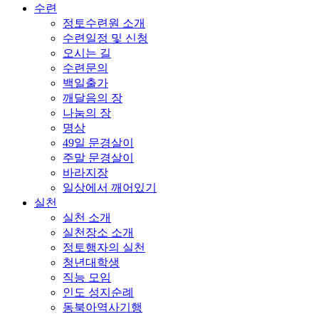
수련
정토수련원 소개
수련일정 및 신청
오시는 길
수련문의
백일출가
깨달음의 장
나눔의 장
명상
49일 문경살이
주말 문경살이
바라지장
일상에서 깨어있기
실천
실천 소개
실천장소 소개
정토행자의 실천
청년대학생
직능 모임
인도 성지순례
동북아역사기행