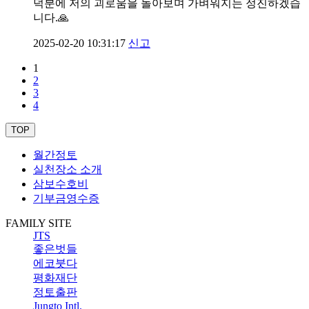
덕분에 저의 괴로움을 돌아보며 가벼워지는 정진하겠습
니다.🙏
2025-02-20 10:31:17
신고
1
2
3
4
TOP
월간정토
실천장소 소개
삼보수호비
기부금영수증
FAMILY SITE
JTS
좋은벗들
에코붓다
평화재단
정토출판
Jungto Intl.