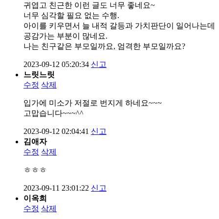
귀엽고 친근한 이런 글도 너무 좋네요~
너무 심각할 필요 없는 수행.
아이를 키우면서 늘 내적 갈등과 가치판단이 일어나는데
공감가는 부분이 많네요.
나는 친구같은 부모일까요, 엄격한 부모일까요?
2023-09-12 05:20:34
신고
느릿느릿
수정
삭제
입가에 미소가 저절로 번지게 하네요~~~
고맙습니다~~~^^
2023-09-12 02:04:41
신고
김애자
수정
삭제
ㅎㅎㅎ
2023-09-11 23:01:22
신고
이옥희
수정
삭제