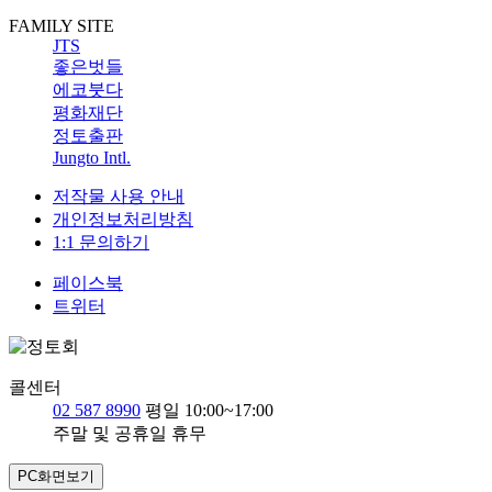
FAMILY SITE
JTS
좋은벗들
에코붓다
평화재단
정토출판
Jungto Intl.
저작물 사용 안내
개인정보처리방침
1:1 문의하기
페이스북
트위터
콜센터
02 587 8990
평일 10:00~17:00
주말 및 공휴일 휴무
PC화면보기