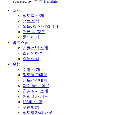
Powered by
Translate
소개
정토회 소개
정토소식
오늘, 첫 만남입니다
언론 속 정토
문의하기
법륜스님
법륜스님 소개
스님의하루
즉문즉설
수행
수행 소개
정토불교대학
정토경전대학
자주 묻는 질문
천일결사 소개
천일결사 기도
108배 수행
수행법회
정토행자의 하루