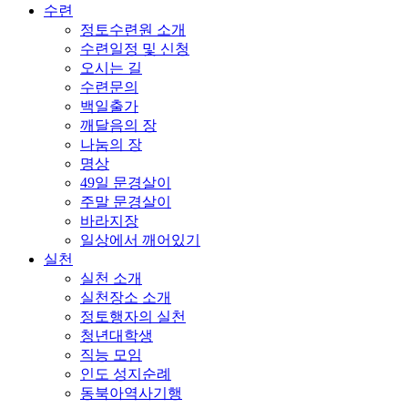
수련
정토수련원 소개
수련일정 및 신청
오시는 길
수련문의
백일출가
깨달음의 장
나눔의 장
명상
49일 문경살이
주말 문경살이
바라지장
일상에서 깨어있기
실천
실천 소개
실천장소 소개
정토행자의 실천
청년대학생
직능 모임
인도 성지순례
동북아역사기행